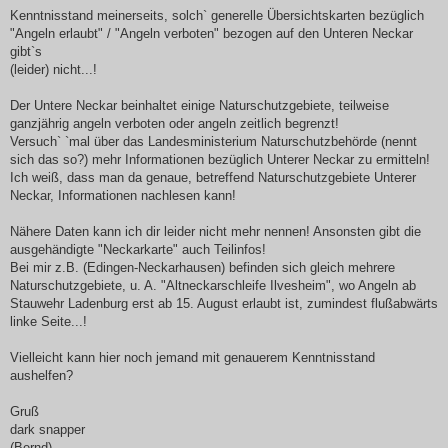
r
a
Kenntnisstand meinerseits, solch` generelle Übersichtskarten bezüglich
g
"Angeln erlaubt" / "Angeln verboten" bezogen auf den Unteren Neckar
gibt`s
(leider) nicht...!
Der Untere Neckar beinhaltet einige Naturschutzgebiete, teilweise
ganzjährig angeln verboten oder angeln zeitlich begrenzt!
Versuch` `mal über das Landesministerium Naturschutzbehörde (nennt
sich das so?) mehr Informationen bezüglich Unterer Neckar zu ermitteln!
Ich weiß, dass man da genaue, betreffend Naturschutzgebiete Unterer
Neckar, Informationen nachlesen kann!
Nähere Daten kann ich dir leider nicht mehr nennen! Ansonsten gibt die
ausgehändigte "Neckarkarte" auch Teilinfos!
Bei mir z.B. (Edingen-Neckarhausen) befinden sich gleich mehrere
Naturschutzgebiete, u. A. "Altneckarschleife Ilvesheim", wo Angeln ab
Stauwehr Ladenburg erst ab 15. August erlaubt ist, zumindest flußabwärts
linke Seite...!
Vielleicht kann hier noch jemand mit genauerem Kenntnisstand
aushelfen?
Gruß
dark snapper
(Bernd)