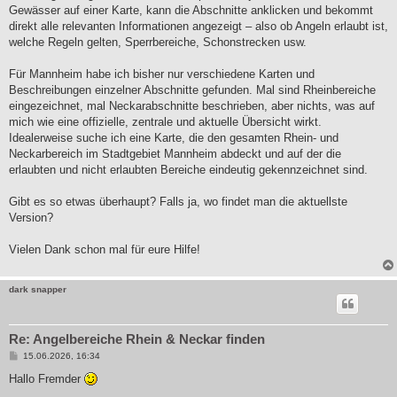
Gewässer auf einer Karte, kann die Abschnitte anklicken und bekommt
direkt alle relevanten Informationen angezeigt – also ob Angeln erlaubt ist,
welche Regeln gelten, Sperrbereiche, Schonstrecken usw.
Für Mannheim habe ich bisher nur verschiedene Karten und
Beschreibungen einzelner Abschnitte gefunden. Mal sind Rheinbereiche
eingezeichnet, mal Neckarabschnitte beschrieben, aber nichts, was auf
mich wie eine offizielle, zentrale und aktuelle Übersicht wirkt.
Idealerweise suche ich eine Karte, die den gesamten Rhein- und
Neckarbereich im Stadtgebiet Mannheim abdeckt und auf der die
erlaubten und nicht erlaubten Bereiche eindeutig gekennzeichnet sind.
Gibt es so etwas überhaupt? Falls ja, wo findet man die aktuellste
Version?
Vielen Dank schon mal für eure Hilfe!
dark snapper
Re: Angelbereiche Rhein & Neckar finden
B
15.06.2026, 16:34
e
i
Hallo Fremder
t