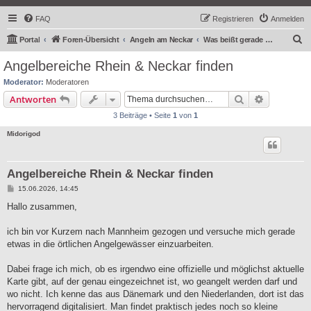
FAQ
Registrieren
Anmelden
S
Portal
Foren-Übersicht
Angeln am Neckar
Was beißt gerade am Neckar
u
Angelbereiche Rhein & Neckar finden
c
Moderator:
Moderatoren
h
Suche
Erweiterte
Antworten
e
3 Beiträge • Seite
1
von
1
Midorigod
Angelbereiche Rhein & Neckar finden
B
15.06.2026, 14:45
e
i
Hallo zusammen,
t
r
a
ich bin vor Kurzem nach Mannheim gezogen und versuche mich gerade
g
etwas in die örtlichen Angelgewässer einzuarbeiten.
Dabei frage ich mich, ob es irgendwo eine offizielle und möglichst aktuelle
Karte gibt, auf der genau eingezeichnet ist, wo geangelt werden darf und
wo nicht. Ich kenne das aus Dänemark und den Niederlanden, dort ist das
hervorragend digitalisiert. Man findet praktisch jedes noch so kleine