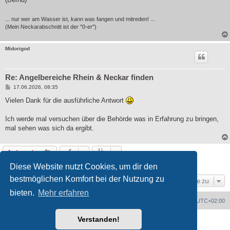
... nur wer am Wasser ist, kann was fangen und mitreden! ...
(Mein Neckarabschnitt ist der "0-er")
Midorigod
Re: Angelbereiche Rhein & Neckar finden
B
17.06.2026, 08:35
e
i
Vielen Dank für die ausführliche Antwort
t
r
a
Ich werde mal versuchen über die Behörde was in Erfahrung zu bringen,
g
mal sehen was sich da ergibt.
Antworten
3 Beiträge • Seite
1
von
1
Diese Website nutzt Cookies, um dir den
bestmöglichen Komfort bei der Nutzung zu
Gehe zu
bieten.
Mehr erfahren
Portal
Foren-Übersicht
Alle Zeiten sind
UTC+02:00
Verstanden!
Powered by
phpBB
® Forum Software © phpBB Limited
Deutsche Übersetzung durch
phpBB.de