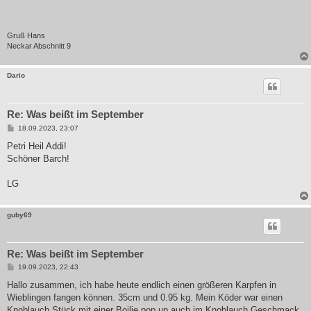
t
r
a
g
Gruß Hans
Neckar Abschnitt 9
Dario
Re: Was beißt im September
B
18.09.2023, 23:07
e
i
Petri Heil Addi!
t
Schöner Barch!
r
a
g
LG
guby69
Re: Was beißt im September
B
19.09.2023, 22:43
e
i
Hallo zusammen, ich habe heute endlich einen größeren Karpfen in
t
Wieblingen fangen können. 35cm und 0.95 kg. Mein Köder war einen
r
a
Knoblauch Stück mit einer Boilie pop up auch im Knoblauch Geschmack.