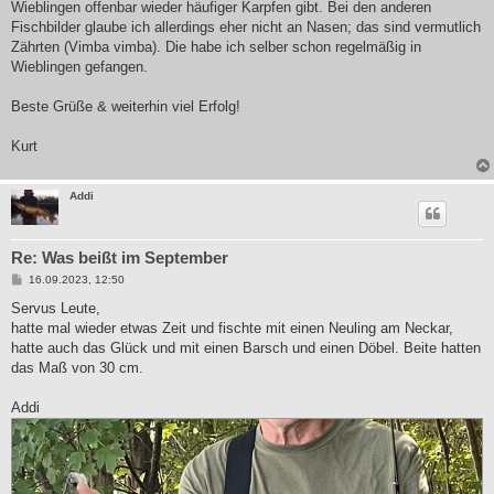
Wieblingen offenbar wieder häufiger Karpfen gibt. Bei den anderen
Fischbilder glaube ich allerdings eher nicht an Nasen; das sind vermutlich
Zährten (Vimba vimba). Die habe ich selber schon regelmäßig in
Wieblingen gefangen.
Beste Grüße & weiterhin viel Erfolg!
Kurt
Addi
Re: Was beißt im September
B
16.09.2023, 12:50
e
i
Servus Leute,
t
hatte mal wieder etwas Zeit und fischte mit einen Neuling am Neckar,
r
a
hatte auch das Glück und mit einen Barsch und einen Döbel. Beite hatten
g
das Maß von 30 cm.
Addi