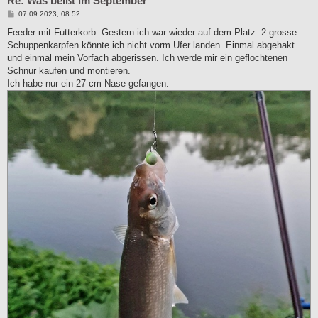
Re: Was beißt im September
B
07.09.2023, 08:52
e
i
Feeder mit Futterkorb. Gestern ich war wieder auf dem Platz. 2 grosse
t
Schuppenkarpfen könnte ich nicht vorm Ufer landen. Einmal abgehakt
r
a
und einmal mein Vorfach abgerissen. Ich werde mir ein geflochtenen
g
Schnur kaufen und montieren.
Ich habe nur ein 27 cm Nase gefangen.