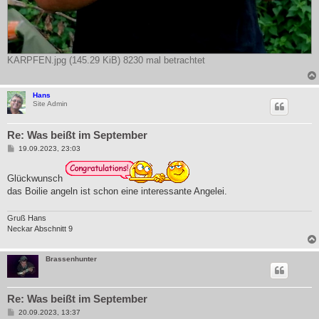
KARPFEN.jpg (145.29 KiB) 8230 mal betrachtet
Hans
Site Admin
Re: Was beißt im September
B
19.09.2023, 23:03
e
i
t
Glückwunsch
r
das Boilie angeln ist schon eine interessante Angelei.
a
g
Gruß Hans
Neckar Abschnitt 9
Brassenhunter
Re: Was beißt im September
B
20.09.2023, 13:37