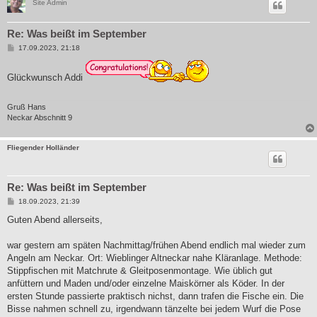
Site Admin
Re: Was beißt im September
B
17.09.2023, 21:18
e
i
t
Glückwunsch Addi
r
a
g
Gruß Hans
Neckar Abschnitt 9
Fliegender Holländer
Re: Was beißt im September
B
18.09.2023, 21:39
e
i
Guten Abend allerseits,
t
r
a
war gestern am späten Nachmittag/frühen Abend endlich mal wieder zum
g
Angeln am Neckar. Ort: Wieblinger Altneckar nahe Kläranlage. Methode:
Stippfischen mit Matchrute & Gleitposenmontage. Wie üblich gut
anfüttern und Maden und/oder einzelne Maiskörner als Köder. In der
ersten Stunde passierte praktisch nichst, dann trafen die Fische ein. Die
Bisse nahmen schnell zu, irgendwann tänzelte bei jedem Wurf die Pose