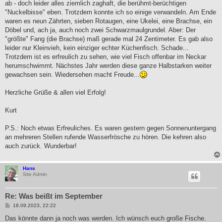
ab - doch leider alles ziemlich zaghaft, die berühmt-berüchtigen
"Nuckelbisse" eben. Trotzdem konnte ich so einige verwandeln. Am Ende
waren es neun Zährten, sieben Rotaugen, eine Ukelei, eine Brachse, ein
Döbel und, ach ja, auch noch zwei Schwarzmaulgrundel. Aber: Der
"größte" Fang (die Brachse) maß gerade mal 24 Zentimeter. Es gab also
leider nur Kleinvieh, kein einziger echter Küchenfisch. Schade...
Trotzdem ist es erfreulich zu sehen, wie viel Fisch offenbar im Neckar
herumschwimmt. Nächstes Jahr werden diese ganze Halbstarken weiter
gewachsen sein. Wiedersehen macht Freude...
Herzliche Grüße & allen viel Erfolg!
Kurt
P.S.: Noch etwas Erfreuliches. Es waren gestern gegen Sonnenuntergang
an mehreren Stellen rufende Wasserfrösche zu hören. Die kehren also
auch zurück. Wunderbar!
Hans
Site Admin
Re: Was beißt im September
B
18.09.2023, 22:22
e
i
Das könnte dann ja noch was werden. Ich wünsch euch große Fische.