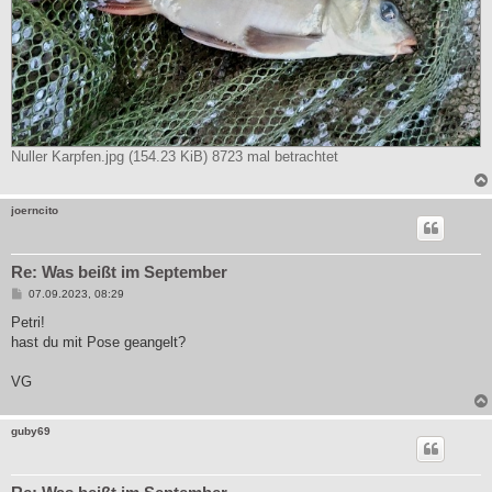
Nuller Karpfen.jpg (154.23 KiB) 8723 mal betrachtet
joerncito
Re: Was beißt im September
B
07.09.2023, 08:29
e
i
Petri!
t
hast du mit Pose geangelt?
r
a
g
VG
guby69