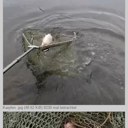
Karpfen .jpg (48.62 KiB) 8230 mal betrachtet