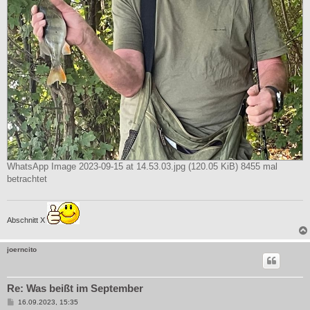
WhatsApp Image 2023-09-15 at 14.53.03.jpg (120.05 KiB) 8455 mal
betrachtet
Abschnitt X
joerncito
Re: Was beißt im September
B
16.09.2023, 15:35
e