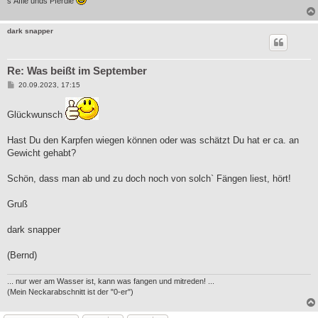
s Äffle unds Pferdle
dark snapper
Re: Was beißt im September
B
20.09.2023, 17:15
e
i
t
Glückwunsch
r
a
g
Hast Du den Karpfen wiegen können oder was schätzt Du hat er ca. an
Gewicht gehabt?
Schön, dass man ab und zu doch noch von solch` Fängen liest, hört!
Gruß
dark snapper
(Bernd)
... nur wer am Wasser ist, kann was fangen und mitreden! ...
(Mein Neckarabschnitt ist der "0-er")