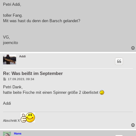
i
Petri Addi,
t
r
a
toller Fang.
g
Mit was hast du denn den Barsch gelandet?
VG,
joerncito
Addi
Re: Was beißt im September
B
17.09.2023, 09:34
e
i
Petri Dank,
t
hatte beite Fische mit einen Spinner größe 2 überlistet
r
a
g
Addi
Abschnitt X
Hans