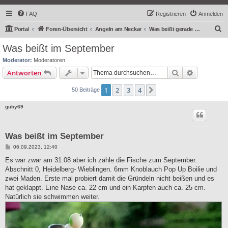
FAQ
Registrieren
Anmelden
S
Portal
Foren-Übersicht
Angeln am Neckar
Was beißt gerade am Neckar
u
Was beißt im September
c
Moderator:
Moderatoren
h
Suche
Erweiterte
Antworten
e
1
2
3
4
Nächste
50 Beiträge
guby69
Was beißt im September
B
06.09.2023, 12:40
e
i
Es war zwar am 31.08 aber ich zähle die Fische zum September.
t
Abschnitt 0, Heidelberg- Wieblingen. 6mm Knoblauch Pop Up Boilie und
r
a
zwei Maden. Erste mal probiert damit die Gründeln nicht beißen und es
g
hat geklappt. Eine Nase ca. 22 cm und ein Karpfen auch ca. 25 cm.
Natürlich sie schwimmen weiter.