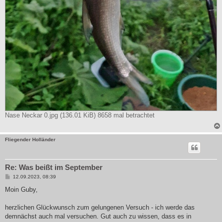
Nase Neckar 0.jpg (136.01 KiB) 8658 mal betrachtet
Fliegender Holländer
Re: Was beißt im September
B
12.09.2023, 08:39
e
i
Moin Guby,
t
r
a
herzlichen Glückwunsch zum gelungenen Versuch - ich werde das
g
demnächst auch mal versuchen. Gut auch zu wissen, dass es in