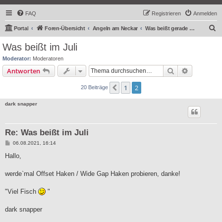
FAQ
Registrieren
Anmelden
S
Portal
Foren-Übersicht
Angeln am Neckar
Was beißt gerade am Neckar
u
Was beißt im Juli
c
Moderator:
Moderatoren
h
Suche
Erweiterte
Antworten
e
1
2
Vorherige
20 Beiträge
dark snapper
Re: Was beißt im Juli
B
06.08.2021, 16:14
e
i
Hallo,
t
r
a
werde`mal Offset Haken / Wide Gap Haken probieren, danke!
g
"Viel Fisch
"
dark snapper