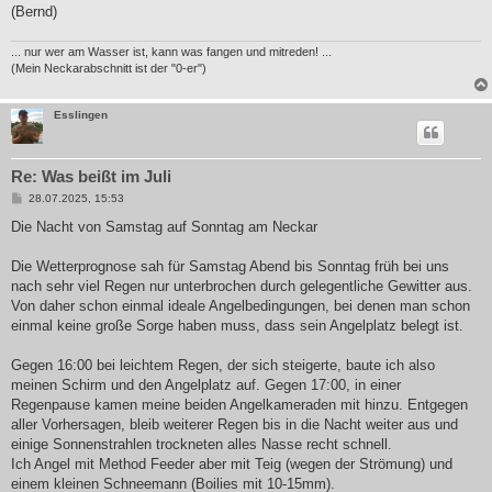
(Bernd)
... nur wer am Wasser ist, kann was fangen und mitreden! ...
(Mein Neckarabschnitt ist der "0-er")
Esslingen
Re: Was beißt im Juli
B
28.07.2025, 15:53
e
i
Die Nacht von Samstag auf Sonntag am Neckar
t
r
a
Die Wetterprognose sah für Samstag Abend bis Sonntag früh bei uns
g
nach sehr viel Regen nur unterbrochen durch gelegentliche Gewitter aus.
Von daher schon einmal ideale Angelbedingungen, bei denen man schon
einmal keine große Sorge haben muss, dass sein Angelplatz belegt ist.
Gegen 16:00 bei leichtem Regen, der sich steigerte, baute ich also
meinen Schirm und den Angelplatz auf. Gegen 17:00, in einer
Regenpause kamen meine beiden Angelkameraden mit hinzu. Entgegen
aller Vorhersagen, bleib weiterer Regen bis in die Nacht weiter aus und
einige Sonnenstrahlen trockneten alles Nasse recht schnell.
Ich Angel mit Method Feeder aber mit Teig (wegen der Strömung) und
einem kleinen Schneemann (Boilies mit 10-15mm).