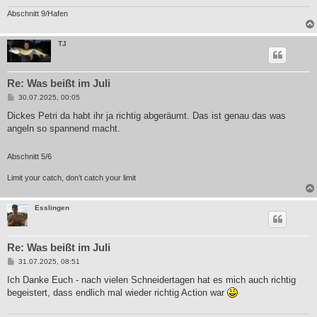
Abschnitt 9/Hafen
TJ
Re: Was beißt im Juli
B
30.07.2025, 00:05
e
i
Dickes Petri da habt ihr ja richtig abgeräumt. Das ist genau das was
t
angeln so spannend macht.
r
a
g
Abschnitt 5/6
Limit your catch, don’t catch your limit
Esslingen
Re: Was beißt im Juli
B
31.07.2025, 08:51
e
i
Ich Danke Euch - nach vielen Schneidertagen hat es mich auch richtig
t
begeistert, dass endlich mal wieder richtig Action war
r
a
g