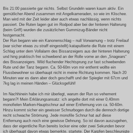
Bis 21:00 passierte gar nichts. Selbst Grundeln waren kaum aktiv. Ein
gemütlicher Abend zusammen mit Angelkameraden, so wie im Klischee.
Man wird mit der Zeit leider aber auch etwas nachlässig, wenn nichts
passiert. Die Ruten lagen gut im Rodpod aber bei der hinteren Halterung
(beim Griff) wurden die zusätzlichen Gummizug-Bänder nicht
festgemacht.
Der Run begann wie ein Kanonenschlag – null Vorwarnung – trotz Freilauf
(war sicher etwas zu straff eingestellt) katapultierte die Rute mit einem
Schlag unter dem Vollalarm des Bissanzeigers aus der hinteren Halterung
und hing praktisch frei schwebend an der Rolle vorne an den „Snagears“
des Bissanzeigers. Wild fluchender Hechtsprung zur fast schwebenden
Rute und der Tanz begann. Ca. 50-60m von mir entfernt wollte ein
Flussbewohner so überhaupt nicht in meine Richtung kommen. Nach 20
Minuten war es dann aber doch geschafft und der Spiegler mit 67cm und
7kg lag in meinen Händen – Glücksgefühl!
Im Nachhinein habe ich mir überlegt, warum der Run so vehement
begann?! Mein Erklärungsansatz: ich angelte dort mit einer 0,40mm
monofielen Marken-Hauptschnur auf einer Entfernung von ca. 50-60m.
Hinzu kommt sicher ein gewisser Schnurbogen durch die dennoch dortige
recht schwache Strömung. Jede monofile Schnur hat auf diese
Entfernung auch noch eine gewisse Dehnung. So ist davon auszugehen,
dass der eigentliche Run bereits locker eine oder zwei Sekunden bevor
ich überhaupt davon etwas bemerkte, startete. Der Karpfen beschleunigte