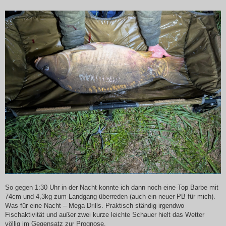
So gegen 1:30 Uhr in der Nacht konnte ich dann noch eine Top Barbe mit
74cm und 4,3kg zum Landgang überreden (auch ein neuer PB für mich).
Was für eine Nacht – Mega Drills. Praktisch ständig irgendwo
Fischaktivität und außer zwei kurze leichte Schauer hielt das Wetter
völlig im Gegensatz zur Prognose.