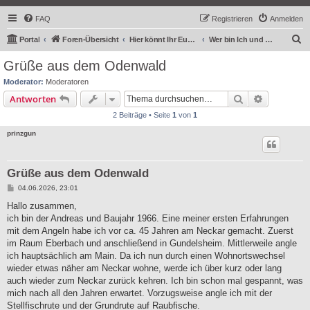
FAQ
Registrieren
Anmelden
S
Portal
Foren-Übersicht
Hier könnt Ihr Euch vorstellen
Wer bin Ich und wo angle Ich
u
Grüße aus dem Odenwald
c
Moderator:
Moderatoren
h
Suche
Erweiterte
Antworten
e
2 Beiträge • Seite
1
von
1
prinzgun
Grüße aus dem Odenwald
B
04.06.2026, 23:01
e
i
Hallo zusammen,
t
ich bin der Andreas und Baujahr 1966. Eine meiner ersten Erfahrungen
r
a
mit dem Angeln habe ich vor ca. 45 Jahren am Neckar gemacht. Zuerst
g
im Raum Eberbach und anschließend in Gundelsheim. Mittlerweile angle
ich hauptsächlich am Main. Da ich nun durch einen Wohnortswechsel
wieder etwas näher am Neckar wohne, werde ich über kurz oder lang
auch wieder zum Neckar zurück kehren. Ich bin schon mal gespannt, was
mich nach all den Jahren erwartet. Vorzugsweise angle ich mit der
Stellfischrute und der Grundrute auf Raubfische.