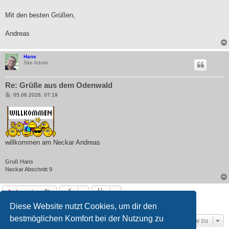
Mit den besten Grüßen,
Andreas
Hans
Site Admin
Re: Grüße aus dem Odenwald
B
05.06.2026, 07:19
e
i
t
r
a
g
willkommen am Neckar Andreas
Gruß Hans
Neckar Abschnitt 9
Antworten
2 Beiträge • Seite
1
von
1
Diese Website nutzt Cookies, um dir den
bestmöglichen Komfort bei der Nutzung zu
Gehe zu