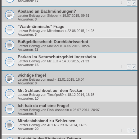
Antworten:
17
1
2
Abstand an Bachmündungen?
Letzter Beitrag von
Skipper
«
19.07.2015, 09:51
Antworten:
3
"Waidmännische" Frage
Letzter Beitrag von
Mitschman
«
22.06.2015, 14:28
Antworten:
3
Bußgeldbescheid: Durchfahrtsverbot
Letzter Beitrag von
MaHoZi
«
04.05.2015, 18:24
Antworten:
11
Parken Im Naturschutzgebiet Ingersheim
Letzter Beitrag von
Mc.Luz
«
14.03.2015, 21:33
Antworten:
15
1
2
wichtige frage!
Letzter Beitrag von
mad
«
12.01.2015, 16:04
Antworten:
8
Mit Schlauchboot auf dem Neckar
Letzter Beitrag von
Timofips89
«
18.12.2014, 16:15
Antworten:
10
Ich hab da mal eine Frage!
Letzter Beitrag von
Fish-Assassin
«
26.07.2014, 20:07
Antworten:
6
Mindestabstand zu Schleusen
Letzter Beitrag von
ACER
«
23.07.2014, 14:35
Antworten:
20
1
2
Bericht in der Stuttgarter Zeitung