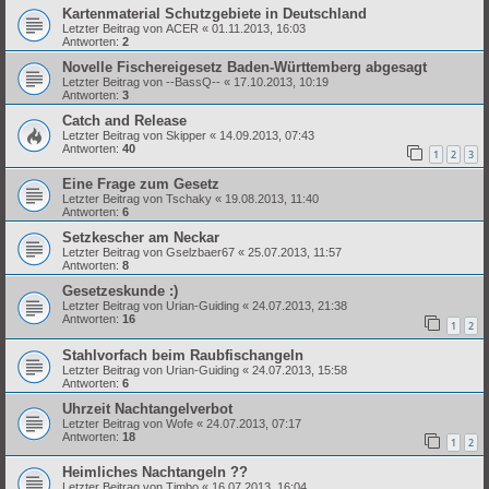
Kartenmaterial Schutzgebiete in Deutschland
Letzter Beitrag von
ACER
«
01.11.2013, 16:03
Antworten:
2
Novelle Fischereigesetz Baden-Württemberg abgesagt
Letzter Beitrag von
--BassQ--
«
17.10.2013, 10:19
Antworten:
3
Catch and Release
Letzter Beitrag von
Skipper
«
14.09.2013, 07:43
Antworten:
40
1
2
3
Eine Frage zum Gesetz
Letzter Beitrag von
Tschaky
«
19.08.2013, 11:40
Antworten:
6
Setzkescher am Neckar
Letzter Beitrag von
Gselzbaer67
«
25.07.2013, 11:57
Antworten:
8
Gesetzeskunde :)
Letzter Beitrag von
Urian-Guiding
«
24.07.2013, 21:38
Antworten:
16
1
2
Stahlvorfach beim Raubfischangeln
Letzter Beitrag von
Urian-Guiding
«
24.07.2013, 15:58
Antworten:
6
Uhrzeit Nachtangelverbot
Letzter Beitrag von
Wofe
«
24.07.2013, 07:17
Antworten:
18
1
2
Heimliches Nachtangeln ??
Letzter Beitrag von
Timbo
«
16.07.2013, 16:04