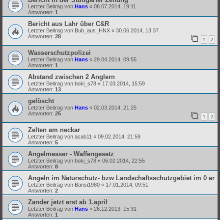
Letzter Beitrag von
Hans
«
08.07.2014, 19:11
Antworten:
1
Bericht aus Lahr über C&R
Letzter Beitrag von
Bub_aus_HNX
«
30.06.2014, 13:37
Antworten:
28
1
2
Wasserschutzpolizei
Letzter Beitrag von
Hans
«
29.04.2014, 09:55
Antworten:
1
Abstand zwischen 2 Anglern
Letzter Beitrag von
boki_s78
«
17.03.2014, 15:59
Antworten:
13
gelöscht
Letzter Beitrag von
Hans
«
02.03.2014, 21:25
Antworten:
25
1
2
Zelten am neckar
Letzter Beitrag von
acab11
«
09.02.2014, 21:59
Antworten:
5
Angelmesser - Waffengesetz
Letzter Beitrag von
boki_s78
«
06.02.2014, 22:55
Antworten:
8
Angeln im Naturschutz- bzw Landschaftsschutzgebiet im 0 er
Letzter Beitrag von
Bansi1980
«
17.01.2014, 09:51
Antworten:
2
Zander jetzt erst ab 1.april
Letzter Beitrag von
Hans
«
26.12.2013, 15:31
Antworten:
1