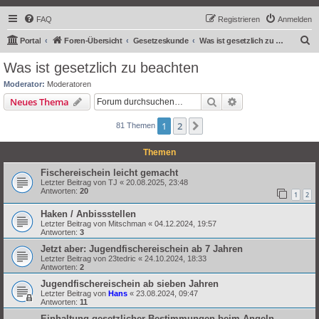
FAQ
Registrieren
Anmelden
S
Portal
Foren-Übersicht
Gesetzeskunde
Was ist gesetzlich zu beachten
u
Was ist gesetzlich zu beachten
c
Moderator:
Moderatoren
h
Suche
Erweiterte Suche
Neues Thema
e
1
2
Nächste
81 Themen
Themen
Fischereischein leicht gemacht
Letzter Beitrag von
TJ
«
20.08.2025, 23:48
Antworten:
20
1
2
Haken / Anbissstellen
Letzter Beitrag von
Mitschman
«
04.12.2024, 19:57
Antworten:
3
Jetzt aber: Jugendfischereischein ab 7 Jahren
Letzter Beitrag von
23tedric
«
24.10.2024, 18:33
Antworten:
2
Jugendfischereischein ab sieben Jahren
Letzter Beitrag von
Hans
«
23.08.2024, 09:47
Antworten:
11
Einhaltung gesetzlicher Bestimmungen beim Angeln