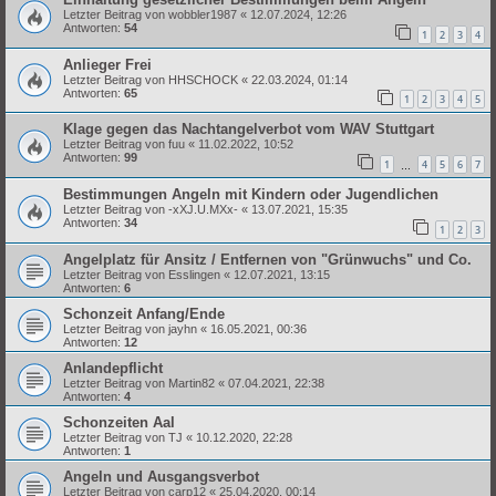
Letzter Beitrag von
wobbler1987
«
12.07.2024, 12:26
Antworten:
54
1
2
3
4
Anlieger Frei
Letzter Beitrag von
HHSCHOCK
«
22.03.2024, 01:14
Antworten:
65
1
2
3
4
5
Klage gegen das Nachtangelverbot vom WAV Stuttgart
Letzter Beitrag von
fuu
«
11.02.2022, 10:52
Antworten:
99
1
4
5
6
7
…
Bestimmungen Angeln mit Kindern oder Jugendlichen
Letzter Beitrag von
-xXJ.U.MXx-
«
13.07.2021, 15:35
Antworten:
34
1
2
3
Angelplatz für Ansitz / Entfernen von "Grünwuchs" und Co.
Letzter Beitrag von
Esslingen
«
12.07.2021, 13:15
Antworten:
6
Schonzeit Anfang/Ende
Letzter Beitrag von
jayhn
«
16.05.2021, 00:36
Antworten:
12
Anlandepflicht
Letzter Beitrag von
Martin82
«
07.04.2021, 22:38
Antworten:
4
Schonzeiten Aal
Letzter Beitrag von
TJ
«
10.12.2020, 22:28
Antworten:
1
Angeln und Ausgangsverbot
Letzter Beitrag von
carp12
«
25.04.2020, 00:14