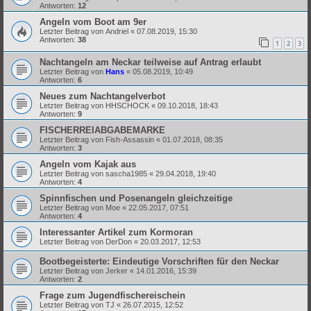
Antworten:
12
Angeln vom Boot am 9er
Letzter Beitrag von
Andriel
«
07.08.2019, 15:30
Antworten:
38
1
2
3
Nachtangeln am Neckar teilweise auf Antrag erlaubt
Letzter Beitrag von
Hans
«
05.08.2019, 10:49
Antworten:
6
Neues zum Nachtangelverbot
Letzter Beitrag von
HHSCHOCK
«
09.10.2018, 18:43
Antworten:
9
FISCHERREIABGABEMARKE
Letzter Beitrag von
Fish-Assassin
«
01.07.2018, 08:35
Antworten:
3
Angeln vom Kajak aus
Letzter Beitrag von
sascha1985
«
29.04.2018, 19:40
Antworten:
4
Spinnfischen und Posenangeln gleichzeitige
Letzter Beitrag von
Moe
«
22.05.2017, 07:51
Antworten:
4
Interessanter Artikel zum Kormoran
Letzter Beitrag von
DerDon
«
20.03.2017, 12:53
Bootbegeisterte: Eindeutige Vorschriften für den Neckar
Letzter Beitrag von
Jerker
«
14.01.2016, 15:39
Antworten:
2
Frage zum Jugendfischereischein
Letzter Beitrag von
TJ
«
26.07.2015, 12:52