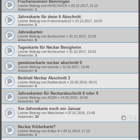
Fischereiverein Benningen
Letzter Beitrag von
HHSCHOCK
«
25.12.2017, 11:10
Antworten:
1
Jahreskarte für denn 6 Abschnitt
Letzter Beitrag von
Freischnautze2
«
23.12.2017, 10:53
Antworten:
5
Jahreskarten
Letzter Beitrag von
fischsucher
«
31.10.2017, 15:05
Antworten:
8
Tageskarte für Neckar Besigheim
Letzter Beitrag von
fischsucher
«
31.10.2017, 15:01
Antworten:
3
gewässerkarte neckar abschnitt 0
Letzter Beitrag von
boernie
«
11.04.2017, 10:46
Antworten:
6
Beiblatt Neckar Abschnitt 3
Letzter Beitrag von
Rubberduck
«
20.05.2016, 06:01
Antworten:
6
Jahreskarten für Neckarabschnitt 8 oder 9
Letzter Beitrag von
ACER
«
14.02.2016, 10:46
Antworten:
14
Xer-Jahreskarte noch vor Januar
Letzter Beitrag von
Mitschman
«
07.01.2016, 13:45
Antworten:
20
1
2
Neckar Köderkarte?
Letzter Beitrag von
# Alex #
«
28.11.2014, 17:16
Antworten:
2