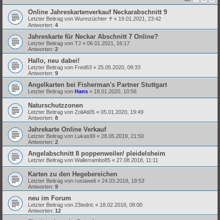
Online Jahreskartenverkauf Neckarabschnitt 9
Letzter Beitrag von
Wurmzüchter ♰
«
19.01.2021, 23:42
Antworten:
4
Jahreskarte für Neckar Abschnitt 7 Online?
Letzter Beitrag von
TJ
«
06.01.2021, 16:17
Antworten:
2
Hallo, neu dabei!
Letzter Beitrag von
Fred63
«
25.05.2020, 09:33
Antworten:
9
Angelkarten bei Fisherman's Partner Stuttgart
Letzter Beitrag von
Hans
«
18.01.2020, 10:56
Naturschutzzonen
Letzter Beitrag von
ZoliAti05
«
05.01.2020, 19:49
Antworten:
8
Jahrekarte Online Verkauf
Letzter Beitrag von
Lukas99
«
28.05.2019, 21:50
Antworten:
2
Angelabschnitt 8 poppenweiler/ pleidelsheim
Letzter Beitrag von
Wallerrambo85
«
27.08.2018, 11:11
Karten zu den Hegebereichen
Letzter Beitrag von
rustaweli
«
24.03.2018, 18:53
Antworten:
9
neu im Forum
Letzter Beitrag von
23tedric
«
18.02.2018, 08:00
Antworten:
12