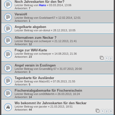
Noch Jahreskarten für den 9er?
Letzter Beitrag von
Hans
«
03.03.2014, 13:06
Antworten:
7
VereinH
Letzter Beitrag von
Gselzbaer67
«
12.02.2014, 12:01
Antworten:
1
Angelkarte abgeben
Letzter Beitrag von
un-donut
«
28.12.2013, 10:05
Alternativen zum Neckar ?
Letzter Beitrag von
schweyer
«
21.12.2013, 21:41
Antworten:
12
Frage zur WAV-Karte
Letzter Beitrag von
schweyer
«
14.08.2013, 21:36
Antworten:
23
1
2
Angel verain in Esslingen
Letzter Beitrag von
Gruendling 67
«
31.07.2013, 20:00
Antworten:
3
Tageskarte für Ausländer
Letzter Beitrag von
Matze91
«
07.05.2013, 21:55
Antworten:
5
Fischereiabgabemarke für Fischereischein
Letzter Beitrag von
sm00fiderhh
«
26.03.2013, 16:24
Antworten:
14
Wo bekommt ihr Jahreskarten für den Neckar
Letzter Beitrag von
jaxxler
«
21.03.2013, 18:51
Antworten:
44
1
2
3