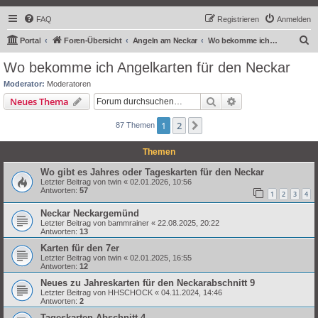
FAQ
Registrieren
Anmelden
S
Portal
Foren-Übersicht
Angeln am Neckar
Wo bekomme ich Angelkarten für den Neckar
u
Wo bekomme ich Angelkarten für den Neckar
c
Moderator:
Moderatoren
h
Suche
Erweiterte Suche
Neues Thema
e
1
2
Nächste
87 Themen
Themen
Wo gibt es Jahres oder Tageskarten für den Neckar
Letzter Beitrag von
twin
«
02.01.2026, 10:56
Antworten:
57
1
2
3
4
Neckar Neckargemünd
Letzter Beitrag von
bammrainer
«
22.08.2025, 20:22
Antworten:
13
Karten für den 7er
Letzter Beitrag von
twin
«
02.01.2025, 16:55
Antworten:
12
Neues zu Jahreskarten für den Neckarabschnitt 9
Letzter Beitrag von
HHSCHOCK
«
04.11.2024, 14:46
Antworten:
2
Tageskarten Abschnitt 4