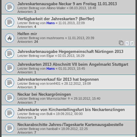
Jahreskartenausgabe Neckar 9 am Freitag 11.01.2013
Letzter Beitrag von
Albino-Waller
«
08.03.2013, 18:48
Antworten:
3
Verfügbarkeit der Jahreskarten? (8er/9er)
Letzter Beitrag von
Hans
«
11.01.2013, 22:09
Antworten:
4
Helfen mir
Letzter Beitrag von
mushrooms
«
11.01.2013, 20:39
Antworten:
24
1
2
Jahreskartenausgabe Hegegemeinschaft Nürtingen 2013
Letzter Beitrag von
Elgar
«
02.01.2013, 16:29
Jahreskarten 2013 Abschnitt VII beim Angelmarkt Stuttgart
Letzter Beitrag von
Hans
«
01.01.2013, 15:45
Antworten:
1
Jahreskartenverkauf für 2013 hat begonnen
Letzter Beitrag von
kron4401
«
28.12.2012, 19:08
Antworten:
3
Neckar bei Neckargröningen
Letzter Beitrag von
Wurmzüchter ♰
«
29.10.2012, 15:40
Antworten:
7
Jahreskarte von Kirchentellingsfurt bis Neckartenzlingen
Letzter Beitrag von
Bulli
«
19.09.2012, 00:00
Antworten:
3
Neckarabschitte Jahres-/Tageskarte Kartenausgabestelle
Letzter Beitrag von
haniball
«
18.09.2012, 22:25
Antworten:
7