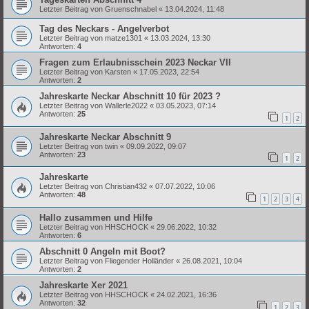
Letzter Beitrag von
Gruenschnabel
«
13.04.2024, 11:48
Tag des Neckars - Angelverbot
Letzter Beitrag von
matze1301
«
13.03.2024, 13:30
Antworten:
4
Fragen zum Erlaubnisschein 2023 Neckar VII
Letzter Beitrag von
Karsten
«
17.05.2023, 22:54
Antworten:
2
Jahreskarte Neckar Abschnitt 10 für 2023 ?
Letzter Beitrag von
Wallerle2022
«
03.05.2023, 07:14
Antworten:
25
1
2
Jahreskarte Neckar Abschnitt 9
Letzter Beitrag von
twin
«
09.09.2022, 09:07
Antworten:
23
1
2
Jahreskarte
Letzter Beitrag von
Christian432
«
07.07.2022, 10:06
Antworten:
48
1
2
3
4
Hallo zusammen und Hilfe
Letzter Beitrag von
HHSCHOCK
«
29.06.2022, 10:32
Antworten:
6
Abschnitt 0 Angeln mit Boot?
Letzter Beitrag von
Fliegender Holländer
«
26.08.2021, 10:04
Antworten:
2
Jahreskarte Xer 2021
Letzter Beitrag von
HHSCHOCK
«
24.02.2021, 16:36
Antworten:
32
1
2
3