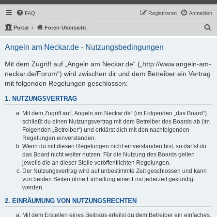
FAQ
Registrieren
Anmelden
S
Portal
Foren-Übersicht
u
Angeln am Neckar.de - Nutzungsbedingungen
c
h
Mit dem Zugriff auf „Angeln am Neckar.de“ („http://www.angeln-am-
neckar.de/Forum“) wird zwischen dir und dem Betreiber ein Vertrag
e
mit folgenden Regelungen geschlossen:
1. NUTZUNGSVERTRAG
Mit dem Zugriff auf „Angeln am Neckar.de“ (im Folgenden „das Board“)
schließt du einen Nutzungsvertrag mit dem Betreiber des Boards ab (im
Folgenden „Betreiber“) und erklärst dich mit den nachfolgenden
Regelungen einverstanden.
Wenn du mit diesen Regelungen nicht einverstanden bist, so darfst du
das Board nicht weiter nutzen. Für die Nutzung des Boards gelten
jeweils die an dieser Stelle veröffentlichten Regelungen.
Der Nutzungsvertrag wird auf unbestimmte Zeit geschlossen und kann
von beiden Seiten ohne Einhaltung einer Frist jederzeit gekündigt
werden.
2. EINRÄUMUNG VON NUTZUNGSRECHTEN
Mit dem Erstellen eines Beitrags erteilst du dem Betreiber ein einfaches,