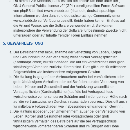
Du nimmst zur Kenntnis, dass es sich bei phpBB um eine unter der „
GNU General Public License v2
“ (GPL) bereitgestellten Foren-Software
von phpBB Limited (www.phpbb.com) handelt; deutschsprachige
Informationen werden durch die deutschsprachige Community unter
www.phpbb.de zur Verfügung gestellt. Beide haben keinen Einfluss auf
die Art und Weise, wie die Software verwendet wird. Sie können
insbesondere die Verwendung der Software für bestimmte Zwecke nicht
untersagen oder auf Inhalte fremder Foren Einfluss nehmen.
5. GEWÄHRLEISTUNG
Der Betreiber haftet mit Ausnahme der Verletzung von Leben, Körper
und Gesundheit und der Verletzung wesentlicher Vertragspflichten
(Kardinalpflichten) nur für Schäden, die auf ein vorsätzliches oder grob
fahrlässiges Verhalten zurückzuführen sind. Dies gilt auch für mittelbare
Folgeschäden wie insbesondere entgangenen Gewinn.
Die Haftung ist gegenüber Verbrauchern außer bei vorsätzlichem oder
grob fahrlässigem Verhalten oder bei Schäden aus der Verletzung von
Leben, Körper und Gesundheit und der Verletzung wesentlicher
Vertragspflichten (Kardinalpflichten) auf die bei Vertragsschluss
typischerweise vorhersehbaren Schäden und im übrigen der Höhe nach
auf die vertragstypischen Durchschnittsschäden begrenzt. Dies gilt auch
für mittelbare Folgeschäden wie insbesondere entgangenen Gewinn.
Die Haftung ist gegenüber Unternehmern außer bei der Verletzung von
Leben, Körper und Gesundheit oder vorsätzlichem oder grob
fahrlässigem Verhalten des Betreibers auf die bei Vertragsschluss
typischerweise vorhersehbaren Schäden und im Übrigen der Höhe