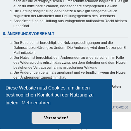
nach auf die vertragstypischen Durchschnittsschäden begrenzt. Dies gilt
auch für mittelbare Schäden, insbesondere entgangenen Gewinn.
Die Haftungsbegrenzung der Absätze a bis c gilt sinngemäß auch
zugunsten der Mitarbeiter und Erfüllungsgehilfen des Betreibers.
Ansprüche für eine Haftung aus zwingendem nationalem Recht bleiben
unberührt.
6. ÄNDERUNGSVORBEHALT
Der Betreiber ist berechtigt, die Nutzungsbedingungen und die
Datenschutzerklärung zu ändern. Die Änderung wird dem Nutzer per E-
Mail mitgeteilt.
Der Nutzer ist berechtigt, den Änderungen zu widersprechen. Im Falle
des Widerspruchs erlischt das zwischen dem Betreiber und dem Nutzer
bestehende Vertragsverhältnis mit sofortiger Wirkung.
Die Änderungen gelten als anerkannt und verbindlich, wenn der Nutzer
den Änderungen zugestimmt hat.
Informationen über den Umgang mit deinen persönlichen Daten
Diese Website nutzt Cookies, um dir den
sind in der Datenschutzerklärung enthalten.
bestmöglichen Komfort bei der Nutzung zu
bieten.
Mehr erfahren
Portal
Foren-Übersicht
Alle Zeiten sind
UTC+02:00
Verstanden!
Powered by
phpBB
® Forum Software © phpBB Limited
Deutsche Übersetzung durch
phpBB.de
Datenschutz
|
Nutzungsbedingungen