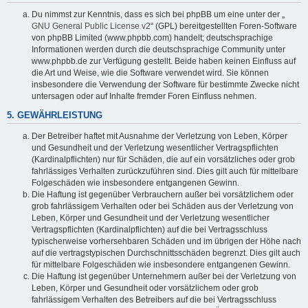
Du nimmst zur Kenntnis, dass es sich bei phpBB um eine unter der „
GNU General Public License v2
“ (GPL) bereitgestellten Foren-Software
von phpBB Limited (www.phpbb.com) handelt; deutschsprachige
Informationen werden durch die deutschsprachige Community unter
www.phpbb.de zur Verfügung gestellt. Beide haben keinen Einfluss auf
die Art und Weise, wie die Software verwendet wird. Sie können
insbesondere die Verwendung der Software für bestimmte Zwecke nicht
untersagen oder auf Inhalte fremder Foren Einfluss nehmen.
5. GEWÄHRLEISTUNG
Der Betreiber haftet mit Ausnahme der Verletzung von Leben, Körper
und Gesundheit und der Verletzung wesentlicher Vertragspflichten
(Kardinalpflichten) nur für Schäden, die auf ein vorsätzliches oder grob
fahrlässiges Verhalten zurückzuführen sind. Dies gilt auch für mittelbare
Folgeschäden wie insbesondere entgangenen Gewinn.
Die Haftung ist gegenüber Verbrauchern außer bei vorsätzlichem oder
grob fahrlässigem Verhalten oder bei Schäden aus der Verletzung von
Leben, Körper und Gesundheit und der Verletzung wesentlicher
Vertragspflichten (Kardinalpflichten) auf die bei Vertragsschluss
typischerweise vorhersehbaren Schäden und im übrigen der Höhe nach
auf die vertragstypischen Durchschnittsschäden begrenzt. Dies gilt auch
für mittelbare Folgeschäden wie insbesondere entgangenen Gewinn.
Die Haftung ist gegenüber Unternehmern außer bei der Verletzung von
Leben, Körper und Gesundheit oder vorsätzlichem oder grob
fahrlässigem Verhalten des Betreibers auf die bei Vertragsschluss