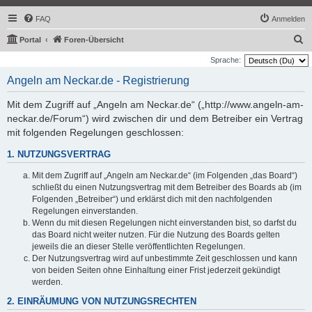
FAQ
Anmelden
S
Portal
Foren-Übersicht
u
Sprache:
c
Angeln am Neckar.de - Registrierung
h
Mit dem Zugriff auf „Angeln am Neckar.de“ („http://www.angeln-am-
e
neckar.de/Forum“) wird zwischen dir und dem Betreiber ein Vertrag
mit folgenden Regelungen geschlossen:
1. NUTZUNGSVERTRAG
Mit dem Zugriff auf „Angeln am Neckar.de“ (im Folgenden „das Board“)
schließt du einen Nutzungsvertrag mit dem Betreiber des Boards ab (im
Folgenden „Betreiber“) und erklärst dich mit den nachfolgenden
Regelungen einverstanden.
Wenn du mit diesen Regelungen nicht einverstanden bist, so darfst du
das Board nicht weiter nutzen. Für die Nutzung des Boards gelten
jeweils die an dieser Stelle veröffentlichten Regelungen.
Der Nutzungsvertrag wird auf unbestimmte Zeit geschlossen und kann
von beiden Seiten ohne Einhaltung einer Frist jederzeit gekündigt
werden.
2. EINRÄUMUNG VON NUTZUNGSRECHTEN