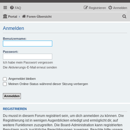
FAQ
Registrieren
Anmelden
S
Portal
Foren-Übersicht
u
Anmelden
c
h
Benutzername:
e
Passwort:
Ich habe mein Passwort vergessen
Die Aktivierungs-E-Mail erneut senden
Angemeldet bleiben
Meinen Online-Status während dieser Sitzung verbergen
REGISTRIEREN
Du musst in diesem Forum registriert sein, um dich anmelden zu können. Die
Registrierung ist in wenigen Augenblicken erledigt und ermöglicht dir, auf
weitere Funktionen zuzugreifen. Die Board-Administration kann registrierten
Benutzern auch zusätzliche Berechtigungen zuweisen. Beachte bitte unsere