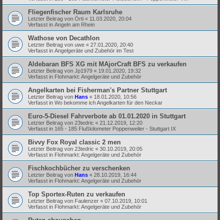
Fliegenfischer Raum Karlsruhe
Letzter Beitrag von
Örti
«
11.03.2020, 20:04
Verfasst in
Angeln am Rhein
Wathose von Decathlon
Letzter Beitrag von
uwe
«
27.01.2020, 20:40
Verfasst in
Angelgeräte und Zubehör im Test
Aldebaran BFS XG mit MAjorCraft BFS zu verkaufen
Letzter Beitrag von
Jp1979
«
19.01.2020, 19:32
Verfasst in
Flohmarkt: Angelgeräte und Zubehör
Angelkarten bei Fisherman's Partner Stuttgart
Letzter Beitrag von
Hans
«
18.01.2020, 10:56
Verfasst in
Wo bekomme ich Angelkarten für den Neckar
Euro-5-Diesel Fahrverbote ab 01.01.2020 in Stuttgart
Letzter Beitrag von
23tedric
«
21.12.2019, 12:20
Verfasst in
165 - 185 Flußkilometer Poppenweiler - Stuttgart IX
Bivvy Fox Royal classic 2 men
Letzter Beitrag von
23tedric
«
30.10.2019, 20:05
Verfasst in
Flohmarkt: Angelgeräte und Zubehör
Fischkochbücher zu verschenken
Letzter Beitrag von
Hans
«
28.10.2019, 16:44
Verfasst in
Flohmarkt: Angelgeräte und Zubehör
Top Sportex-Ruten zu verkaufen
Letzter Beitrag von
Faulenzer
«
07.10.2019, 10:01
Verfasst in
Flohmarkt: Angelgeräte und Zubehör