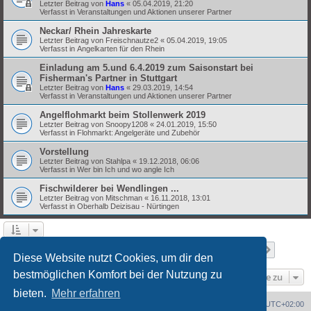
Letzter Beitrag von
Hans
«
05.04.2019, 21:20
Verfasst in
Veranstaltungen und Aktionen unserer Partner
Neckar/ Rhein Jahreskarte
Letzter Beitrag von
Freischnautze2
«
05.04.2019, 19:05
Verfasst in
Angelkarten für den Rhein
Einladung am 5.und 6.4.2019 zum Saisonstart bei
Fisherman's Partner in Stuttgart
Letzter Beitrag von
Hans
«
29.03.2019, 14:54
Verfasst in
Veranstaltungen und Aktionen unserer Partner
Angelflohmarkt beim Stollenwerk 2019
Letzter Beitrag von
Snoopy1208
«
24.01.2019, 15:50
Verfasst in
Flohmarkt: Angelgeräte und Zubehör
Vorstellung
Letzter Beitrag von
Stahlpa
«
19.12.2018, 06:06
Verfasst in
Wer bin Ich und wo angle Ich
Fischwilderer bei Wendlingen ...
Letzter Beitrag von
Mitschman
«
16.11.2018, 13:01
Verfasst in
Oberhalb Deizisau - Nürtingen
Seite
1
von
8
1
2
3
4
5
8
Nächst
Die Suche ergab 369 Treffer
…
Diese Website nutzt Cookies, um dir den
bestmöglichen Komfort bei der Nutzung zu
Gehe zu
bieten.
Mehr erfahren
Portal
Foren-Übersicht
Alle Zeiten sind
UTC+02:00