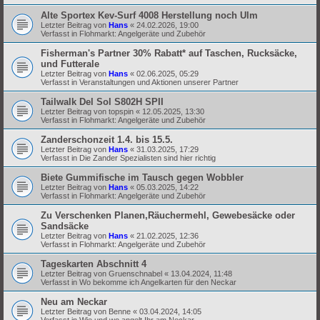
Alte Sportex Kev-Surf 4008 Herstellung noch Ulm
Letzter Beitrag von
Hans
«
24.02.2026, 19:00
Verfasst in
Flohmarkt: Angelgeräte und Zubehör
Fisherman's Partner 30% Rabatt* auf Taschen, Rucksäcke,
und Futterale
Letzter Beitrag von
Hans
«
02.06.2025, 05:29
Verfasst in
Veranstaltungen und Aktionen unserer Partner
Tailwalk Del Sol S802H SPII
Letzter Beitrag von
topspin
«
12.05.2025, 13:30
Verfasst in
Flohmarkt: Angelgeräte und Zubehör
Zanderschonzeit 1.4. bis 15.5.
Letzter Beitrag von
Hans
«
31.03.2025, 17:29
Verfasst in
Die Zander Spezialisten sind hier richtig
Biete Gummifische im Tausch gegen Wobbler
Letzter Beitrag von
Hans
«
05.03.2025, 14:22
Verfasst in
Flohmarkt: Angelgeräte und Zubehör
Zu Verschenken Planen,Räuchermehl, Gewebesäcke oder
Sandsäcke
Letzter Beitrag von
Hans
«
21.02.2025, 12:36
Verfasst in
Flohmarkt: Angelgeräte und Zubehör
Tageskarten Abschnitt 4
Letzter Beitrag von
Gruenschnabel
«
13.04.2024, 11:48
Verfasst in
Wo bekomme ich Angelkarten für den Neckar
Neu am Neckar
Letzter Beitrag von
Benne
«
03.04.2024, 14:05
Verfasst in
Wie und wo angelt Ihr am Neckar