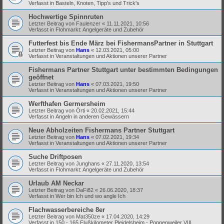
Verfasst in
Basteln, Knoten, Tipp's und Trick's
Hochwertige Spinnruten
Letzter Beitrag von
Faulenzer
«
11.11.2021, 10:56
Verfasst in
Flohmarkt: Angelgeräte und Zubehör
Futterfest bis Ende März bei FishermansPartner in Stuttgart
Letzter Beitrag von
Hans
«
12.03.2021, 05:00
Verfasst in
Veranstaltungen und Aktionen unserer Partner
Fishermans Partner Stuttgart unter bestimmten Bedingungen
geöffnet
Letzter Beitrag von
Hans
«
07.03.2021, 19:50
Verfasst in
Veranstaltungen und Aktionen unserer Partner
Werfthafen Germersheim
Letzter Beitrag von
Örti
«
20.02.2021, 15:44
Verfasst in
Angeln in anderen Gewässern
Neue Abholzeiten Fishermans Partner Stuttgart
Letzter Beitrag von
Hans
«
07.02.2021, 19:34
Verfasst in
Veranstaltungen und Aktionen unserer Partner
Suche Driftposen
Letzter Beitrag von
Junghans
«
27.11.2020, 13:54
Verfasst in
Flohmarkt: Angelgeräte und Zubehör
Urlaub AM Neckar
Letzter Beitrag von
DaFi82
«
26.06.2020, 18:37
Verfasst in
Wer bin Ich und wo angle Ich
Flachwasserbereiche 8er
Letzter Beitrag von
Mat350ze
«
17.04.2020, 14:29
Verfasst in
150 - 165 Flußkilometer Pleidelsheim - Poppenweiler VIII