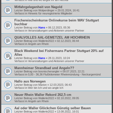
Mitfahrgelegenheit von Nagold
Letzter Beitrag von
Wolperdinger
«
29.01.2024, 16:41
Verfasst in
Hinweis für neuregistrierte Mitglieder
Fischereischeinkurse Onlinekurse beim WAV Stuttgart
buchbar
Letzter Beitrag von
Hans
«
06.12.2023, 05:36
Verfasst in
Veranstaltungen und Aktionen unserer Partner
QUALVOLLES AAL-GEMETZEL AM HOCHRHEIN
Letzter Beitrag von
Wallerle2022
«
02.12.2023, 06:44
Verfasst in
Angeln am Rhein
Black Weekend bei Fishermans Partner Stuttgart 20% auf
Alles
Letzter Beitrag von
Hans
«
28.11.2023, 10:24
Verfasst in
Veranstaltungen und Aktionen unserer Partner
Mannheimer Strandbad und Angeln??
Letzter Beitrag von
bosnischerangler
«
09.07.2023, 22:21
Verfasst in
0,00 - 36,36 Flußkilometer Rheinmündung - Neckargemünd
Hallo aus Norwegen
Letzter Beitrag von
Marion
«
12.03.2023, 06:43
Verfasst in
Wer bin Ich und wo angle Ich
Neuer Rhein Waller Rekord 262,5 cm
Letzter Beitrag von
Wallerle2022
«
02.10.2022, 09:05
Verfasst in
Angeln am Rhein
Aal oder Waller Glöckchen Günstig selber Bauen
Letzter Beitrag von
Wallerle2022
«
13.08.2022, 16:01