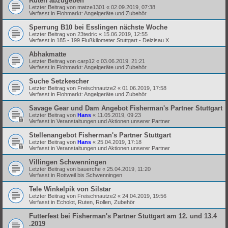
Ruten abzugeben
Letzter Beitrag von
matze1301
«
02.09.2019, 07:38
Verfasst in
Flohmarkt: Angelgeräte und Zubehör
Sperrung B10 bei Esslingen nächste Woche
Letzter Beitrag von
23tedric
«
15.06.2019, 12:55
Verfasst in
185 - 199 Flußkilometer Stuttgart - Deizisau X
Abhakmatte
Letzter Beitrag von
carp12
«
03.06.2019, 21:21
Verfasst in
Flohmarkt: Angelgeräte und Zubehör
Suche Setzkescher
Letzter Beitrag von
Freischnautze2
«
01.06.2019, 17:58
Verfasst in
Flohmarkt: Angelgeräte und Zubehör
Savage Gear und Dam Angebot Fisherman's Partner Stuttgart
Letzter Beitrag von
Hans
«
11.05.2019, 09:23
Verfasst in
Veranstaltungen und Aktionen unserer Partner
Stellenangebot Fisherman's Partner Stuttgart
Letzter Beitrag von
Hans
«
25.04.2019, 17:18
Verfasst in
Veranstaltungen und Aktionen unserer Partner
Villingen Schwenningen
Letzter Beitrag von
bauerche
«
25.04.2019, 11:20
Verfasst in
Rottweil bis Schwenningen
Tele Winkelpik von Silstar
Letzter Beitrag von
Freischnautze2
«
24.04.2019, 19:56
Verfasst in
Echolot, Ruten, Rollen, Zubehör
Futterfest bei Fisherman's Partner Stuttgart am 12. und 13.4
.2019