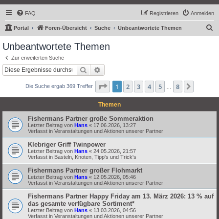
FAQ
Registrieren
Anmelden
S
Portal
Foren-Übersicht
Suche
Unbeantwortete Themen
u
Unbeantwortete Themen
c
Zur erweiterten Suche
h
Suche
Erweiterte Suche
e
Seite
1
von
8
1
2
3
4
5
8
Nächst
Die Suche ergab 369 Treffer
…
Themen
Fishermans Partner große Sommeraktion
Letzter Beitrag von
Hans
«
17.06.2026, 13:27
Verfasst in
Veranstaltungen und Aktionen unserer Partner
Klebriger Griff Twinpower
Letzter Beitrag von
Hans
«
24.05.2026, 21:57
Verfasst in
Basteln, Knoten, Tipp's und Trick's
Fishermans Partner großer Flohmarkt
Letzter Beitrag von
Hans
«
12.05.2026, 05:46
Verfasst in
Veranstaltungen und Aktionen unserer Partner
Fishermans Partner Happy Friday am 13. März 2026: 13 % auf
das gesamte verfügbare Sortiment*
Letzter Beitrag von
Hans
«
13.03.2026, 04:56
Verfasst in
Veranstaltungen und Aktionen unserer Partner