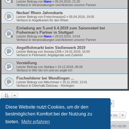
Letzter Beitrag von
Hans
«
05.04.2019, 21:20
Verfasst in
Veranstaltungen und Aktionen unserer Partner
Neckar/ Rhein Jahreskarte
Letzter Beitrag von
Freischnautze2
«
05.04.2019, 19:05
Verfasst in
Angelkarten für den Rhein
Einladung am 5.und 6.4.2019 zum Saisonstart bei
Fisherman's Partner in Stuttgart
Letzter Beitrag von
Hans
«
29.03.2019, 14:54
Verfasst in
Veranstaltungen und Aktionen unserer Partner
Angelflohmarkt beim Stollenwerk 2019
Letzter Beitrag von
Snoopy1208
«
24.01.2019, 15:50
Verfasst in
Flohmarkt: Angelgeräte und Zubehör
Vorstellung
Letzter Beitrag von
Stahlpa
«
19.12.2018, 06:06
Verfasst in
Wer bin Ich und wo angle Ich
Fischwilderer bei Wendlingen ...
Letzter Beitrag von
Mitschman
«
16.11.2018, 13:01
Verfasst in
Oberhalb Deizisau - Nürtingen
Seite
1
von
8
1
2
3
4
5
8
Nächst
Die Suche ergab 369 Treffer
…
Diese Website nutzt Cookies, um dir den
bestmöglichen Komfort bei der Nutzung zu
Gehe zu
bieten.
Mehr erfahren
Portal
Foren-Übersicht
Alle Zeiten sind
UTC+02:00