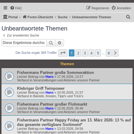
FAQ
Registrieren
Anmelden
S
Portal
Foren-Übersicht
Suche
Unbeantwortete Themen
u
Unbeantwortete Themen
c
Zur erweiterten Suche
h
Suche
Erweiterte Suche
e
Seite
1
von
8
1
2
3
4
5
8
Nächst
Die Suche ergab 369 Treffer
…
Themen
Fishermans Partner große Sommeraktion
Letzter Beitrag von
Hans
«
17.06.2026, 13:27
Verfasst in
Veranstaltungen und Aktionen unserer Partner
Klebriger Griff Twinpower
Letzter Beitrag von
Hans
«
24.05.2026, 21:57
Verfasst in
Basteln, Knoten, Tipp's und Trick's
Fishermans Partner großer Flohmarkt
Letzter Beitrag von
Hans
«
12.05.2026, 05:46
Verfasst in
Veranstaltungen und Aktionen unserer Partner
Fishermans Partner Happy Friday am 13. März 2026: 13 % auf
das gesamte verfügbare Sortiment*
Letzter Beitrag von
Hans
«
13.03.2026, 04:56
Verfasst in
Veranstaltungen und Aktionen unserer Partner