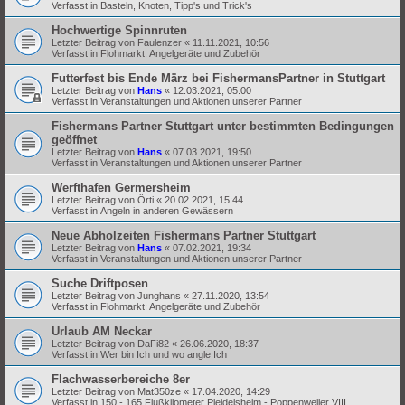
Verfasst in
Basteln, Knoten, Tipp's und Trick's
Hochwertige Spinnruten
Letzter Beitrag von
Faulenzer
«
11.11.2021, 10:56
Verfasst in
Flohmarkt: Angelgeräte und Zubehör
Futterfest bis Ende März bei FishermansPartner in Stuttgart
Letzter Beitrag von
Hans
«
12.03.2021, 05:00
Verfasst in
Veranstaltungen und Aktionen unserer Partner
Fishermans Partner Stuttgart unter bestimmten Bedingungen
geöffnet
Letzter Beitrag von
Hans
«
07.03.2021, 19:50
Verfasst in
Veranstaltungen und Aktionen unserer Partner
Werfthafen Germersheim
Letzter Beitrag von
Örti
«
20.02.2021, 15:44
Verfasst in
Angeln in anderen Gewässern
Neue Abholzeiten Fishermans Partner Stuttgart
Letzter Beitrag von
Hans
«
07.02.2021, 19:34
Verfasst in
Veranstaltungen und Aktionen unserer Partner
Suche Driftposen
Letzter Beitrag von
Junghans
«
27.11.2020, 13:54
Verfasst in
Flohmarkt: Angelgeräte und Zubehör
Urlaub AM Neckar
Letzter Beitrag von
DaFi82
«
26.06.2020, 18:37
Verfasst in
Wer bin Ich und wo angle Ich
Flachwasserbereiche 8er
Letzter Beitrag von
Mat350ze
«
17.04.2020, 14:29
Verfasst in
150 - 165 Flußkilometer Pleidelsheim - Poppenweiler VIII