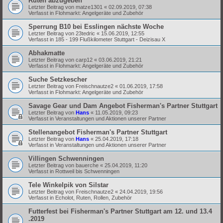
Ruten abzugeben
Letzter Beitrag von
matze1301
«
02.09.2019, 07:38
Verfasst in
Flohmarkt: Angelgeräte und Zubehör
Sperrung B10 bei Esslingen nächste Woche
Letzter Beitrag von
23tedric
«
15.06.2019, 12:55
Verfasst in
185 - 199 Flußkilometer Stuttgart - Deizisau X
Abhakmatte
Letzter Beitrag von
carp12
«
03.06.2019, 21:21
Verfasst in
Flohmarkt: Angelgeräte und Zubehör
Suche Setzkescher
Letzter Beitrag von
Freischnautze2
«
01.06.2019, 17:58
Verfasst in
Flohmarkt: Angelgeräte und Zubehör
Savage Gear und Dam Angebot Fisherman's Partner Stuttgart
Letzter Beitrag von
Hans
«
11.05.2019, 09:23
Verfasst in
Veranstaltungen und Aktionen unserer Partner
Stellenangebot Fisherman's Partner Stuttgart
Letzter Beitrag von
Hans
«
25.04.2019, 17:18
Verfasst in
Veranstaltungen und Aktionen unserer Partner
Villingen Schwenningen
Letzter Beitrag von
bauerche
«
25.04.2019, 11:20
Verfasst in
Rottweil bis Schwenningen
Tele Winkelpik von Silstar
Letzter Beitrag von
Freischnautze2
«
24.04.2019, 19:56
Verfasst in
Echolot, Ruten, Rollen, Zubehör
Futterfest bei Fisherman's Partner Stuttgart am 12. und 13.4
.2019