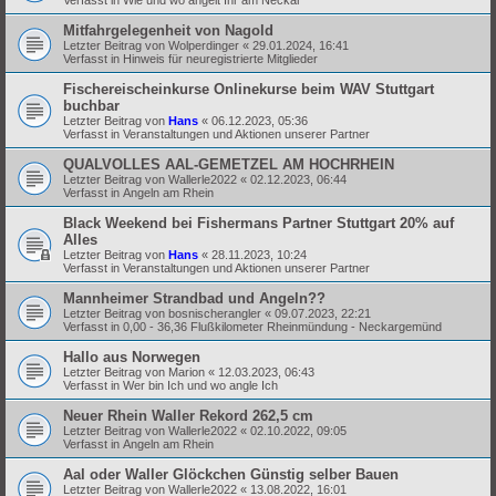
Mitfahrgelegenheit von Nagold
Letzter Beitrag von
Wolperdinger
«
29.01.2024, 16:41
Verfasst in
Hinweis für neuregistrierte Mitglieder
Fischereischeinkurse Onlinekurse beim WAV Stuttgart
buchbar
Letzter Beitrag von
Hans
«
06.12.2023, 05:36
Verfasst in
Veranstaltungen und Aktionen unserer Partner
QUALVOLLES AAL-GEMETZEL AM HOCHRHEIN
Letzter Beitrag von
Wallerle2022
«
02.12.2023, 06:44
Verfasst in
Angeln am Rhein
Black Weekend bei Fishermans Partner Stuttgart 20% auf
Alles
Letzter Beitrag von
Hans
«
28.11.2023, 10:24
Verfasst in
Veranstaltungen und Aktionen unserer Partner
Mannheimer Strandbad und Angeln??
Letzter Beitrag von
bosnischerangler
«
09.07.2023, 22:21
Verfasst in
0,00 - 36,36 Flußkilometer Rheinmündung - Neckargemünd
Hallo aus Norwegen
Letzter Beitrag von
Marion
«
12.03.2023, 06:43
Verfasst in
Wer bin Ich und wo angle Ich
Neuer Rhein Waller Rekord 262,5 cm
Letzter Beitrag von
Wallerle2022
«
02.10.2022, 09:05
Verfasst in
Angeln am Rhein
Aal oder Waller Glöckchen Günstig selber Bauen
Letzter Beitrag von
Wallerle2022
«
13.08.2022, 16:01