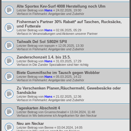
Alte Sportex Kev-Surf 4008 Herstellung noch Ulm
Letzter Beitrag von
Hans
«
24.02.2026, 19:00
Verfasst in
Flohmarkt: Angelgeräte und Zubehör
Fisherman's Partner 30% Rabatt* auf Taschen, Rucksäcke,
und Futterale
Letzter Beitrag von
Hans
«
02.06.2025, 05:29
Verfasst in
Veranstaltungen und Aktionen unserer Partner
Tailwalk Del Sol S802H SPII
Letzter Beitrag von
topspin
«
12.05.2025, 13:30
Verfasst in
Flohmarkt: Angelgeräte und Zubehör
Zanderschonzeit 1.4. bis 15.5.
Letzter Beitrag von
Hans
«
31.03.2025, 17:29
Verfasst in
Die Zander Spezialisten sind hier richtig
Biete Gummifische im Tausch gegen Wobbler
Letzter Beitrag von
Hans
«
05.03.2025, 14:22
Verfasst in
Flohmarkt: Angelgeräte und Zubehör
Zu Verschenken Planen,Räuchermehl, Gewebesäcke oder
Sandsäcke
Letzter Beitrag von
Hans
«
21.02.2025, 12:36
Verfasst in
Flohmarkt: Angelgeräte und Zubehör
Tageskarten Abschnitt 4
Letzter Beitrag von
Gruenschnabel
«
13.04.2024, 11:48
Verfasst in
Wo bekomme ich Angelkarten für den Neckar
Neu am Neckar
Letzter Beitrag von
Benne
«
03.04.2024, 14:05
Verfasst in
Wie und wo angelt Ihr am Neckar