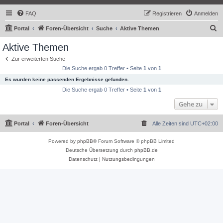
FAQ
Registrieren
Anmelden
S
Portal
Foren-Übersicht
Suche
Aktive Themen
u
Aktive Themen
c
Zur erweiterten Suche
h
Die Suche ergab 0 Treffer • Seite
1
von
1
e
Es wurden keine passenden Ergebnisse gefunden.
Die Suche ergab 0 Treffer • Seite
1
von
1
Gehe zu
Portal
Foren-Übersicht
Alle Zeiten sind
UTC+02:00
Powered by
phpBB
® Forum Software © phpBB Limited
Deutsche Übersetzung durch
phpBB.de
Datenschutz
|
Nutzungsbedingungen