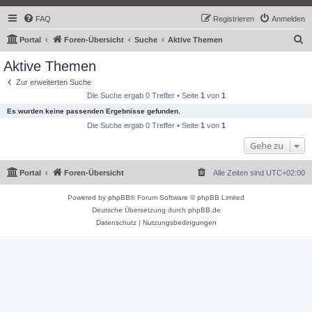
FAQ
Registrieren
Anmelden
S
Portal
Foren-Übersicht
Suche
Aktive Themen
u
Aktive Themen
c
Zur erweiterten Suche
h
Die Suche ergab 0 Treffer • Seite
1
von
1
e
Es wurden keine passenden Ergebnisse gefunden.
Die Suche ergab 0 Treffer • Seite
1
von
1
Gehe zu
Portal
Foren-Übersicht
Alle Zeiten sind
UTC+02:00
Powered by
phpBB
® Forum Software © phpBB Limited
Deutsche Übersetzung durch
phpBB.de
Datenschutz
|
Nutzungsbedingungen