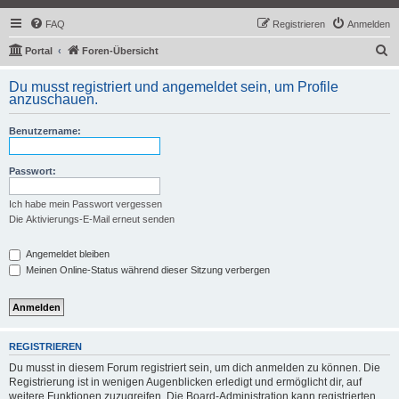
FAQ
Registrieren
Anmelden
S
Portal
Foren-Übersicht
u
Du musst registriert und angemeldet sein, um Profile
c
anzuschauen.
h
Benutzername:
e
Passwort:
Ich habe mein Passwort vergessen
Die Aktivierungs-E-Mail erneut senden
Angemeldet bleiben
Meinen Online-Status während dieser Sitzung verbergen
REGISTRIEREN
Du musst in diesem Forum registriert sein, um dich anmelden zu können. Die
Registrierung ist in wenigen Augenblicken erledigt und ermöglicht dir, auf
weitere Funktionen zuzugreifen. Die Board-Administration kann registrierten