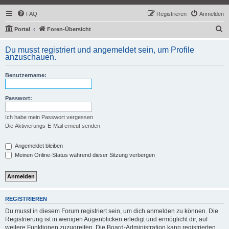
FAQ
Registrieren
Anmelden
S
Portal
Foren-Übersicht
u
Du musst registriert und angemeldet sein, um Profile
c
anzuschauen.
h
Benutzername:
e
Passwort:
Ich habe mein Passwort vergessen
Die Aktivierungs-E-Mail erneut senden
Angemeldet bleiben
Meinen Online-Status während dieser Sitzung verbergen
REGISTRIEREN
Du musst in diesem Forum registriert sein, um dich anmelden zu können. Die
Registrierung ist in wenigen Augenblicken erledigt und ermöglicht dir, auf
weitere Funktionen zuzugreifen. Die Board-Administration kann registrierten