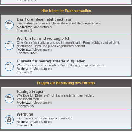
Hier könnt Ihr Euch vorstellen
Das Forumteam stellt sich vor
Hier stellen sich unsere Moderatoren und Neckarpaten vor
Moderator:
Moderatoren
Themen:
3
Wer bin Ich und wo angle Ich
Eine Kurze Vorstellung und wo ihr angelt ist im Forum üblich und wird mit
reichlichen Tipps und guten Angelstellen belohnt.
Moderator:
Moderatoren
Themen:
1228
Hinweis für neuregistrierte Mitglieder
Warum eine kurze persönliche Vorstellung gern gesehen wird.
Moderator:
Moderatoren
Themen:
9
Fragen zur Benutzung des Forums
Häufige Fragen
Wie füge ich Bilder ein? Ich kann mich nicht anmelden.
Wie macht man ....
Moderator:
Moderatoren
Themen:
25
Werbung
Hier ein kurzer Hinweis was erlaubt ist.
Moderator:
Moderatoren
Themen:
1