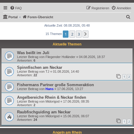
FAQ
Registrieren
Anmelden
S
Portal
Foren-Übersicht
u
Aktuelle Zeit: 08.08.2026, 05:48
c
1
2
3
Nächste
15 Themen
h
Aktuelle Themen
e
Was beißt im Juli
Letzter Beitrag von
Fliegender Holländer
«
04.08.2026, 18:37
Antworten:
6
Spinnfischen am Neckar
Letzter Beitrag von
TJ
«
01.08.2026, 14:40
Antworten:
22
1
2
Fishermans Partner große Sommeraktion
Letzter Beitrag von
Hans
«
17.06.2026, 13:27
Angelbereiche Rhein & Neckar finden
Letzter Beitrag von
Midorigod
«
17.06.2026, 08:35
Antworten:
2
Raubfischguiding am Neckar
Letzter Beitrag von
Midorigod
«
15.06.2026, 06:07
Antworten:
24
1
2
Angeln am Rhein