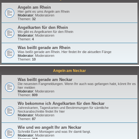
Angeln am Rhein
Hier geht es ums Angeln am Rhein
Moderator:
Moderatoren
Themen:
32
Angelkarten für den Rhein
Wo gibt es Angelkarten für den Rhein
Moderator:
Moderatoren
Themen:
4
Was beißt gerade am Rhein
Was beißt gerade am Rhein. Hier findet ihr die aktuellen Fänge
Moderator:
Moderatoren
Themen:
10
Angeln am Neckar
Was beißt gerade am Neckar
Die neuesten Fangmeldungen. Wenn Ihr auch was gefangen habt, könnt Ihr es
hier melden
Moderator:
Moderatoren
Themen:
809
Wo bekomme ich Angelkarten für den Neckar
Jahreskarten, Tageskarten und Bestimmungen für sämtliche
Neckarabschnitte findet Ihr hier
Moderator:
Moderatoren
Themen:
87
Wie und wo angelt Ihr am Neckar
Schreibt Eure Montagen und was Ihr damit fangt.
Moderator:
Moderatoren
Themen:
218