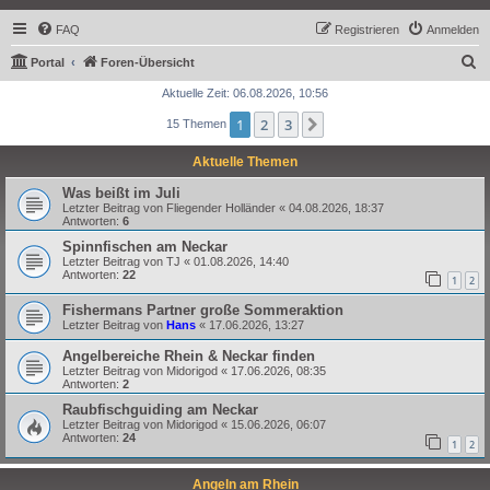
FAQ
Registrieren
Anmelden
S
Portal
Foren-Übersicht
u
Aktuelle Zeit: 06.08.2026, 10:56
c
1
2
3
Nächste
15 Themen
h
Aktuelle Themen
e
Was beißt im Juli
Letzter Beitrag von
Fliegender Holländer
«
04.08.2026, 18:37
Antworten:
6
Spinnfischen am Neckar
Letzter Beitrag von
TJ
«
01.08.2026, 14:40
Antworten:
22
1
2
Fishermans Partner große Sommeraktion
Letzter Beitrag von
Hans
«
17.06.2026, 13:27
Angelbereiche Rhein & Neckar finden
Letzter Beitrag von
Midorigod
«
17.06.2026, 08:35
Antworten:
2
Raubfischguiding am Neckar
Letzter Beitrag von
Midorigod
«
15.06.2026, 06:07
Antworten:
24
1
2
Angeln am Rhein