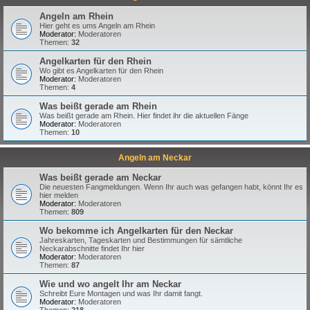
Angeln am Rhein
Hier geht es ums Angeln am Rhein
Moderator:
Moderatoren
Themen:
32
Angelkarten für den Rhein
Wo gibt es Angelkarten für den Rhein
Moderator:
Moderatoren
Themen:
4
Was beißt gerade am Rhein
Was beißt gerade am Rhein. Hier findet ihr die aktuellen Fänge
Moderator:
Moderatoren
Themen:
10
Angeln am Neckar
Was beißt gerade am Neckar
Die neuesten Fangmeldungen. Wenn Ihr auch was gefangen habt, könnt Ihr es
hier melden
Moderator:
Moderatoren
Themen:
809
Wo bekomme ich Angelkarten für den Neckar
Jahreskarten, Tageskarten und Bestimmungen für sämtliche
Neckarabschnitte findet Ihr hier
Moderator:
Moderatoren
Themen:
87
Wie und wo angelt Ihr am Neckar
Schreibt Eure Montagen und was Ihr damit fangt.
Moderator:
Moderatoren
Themen:
218