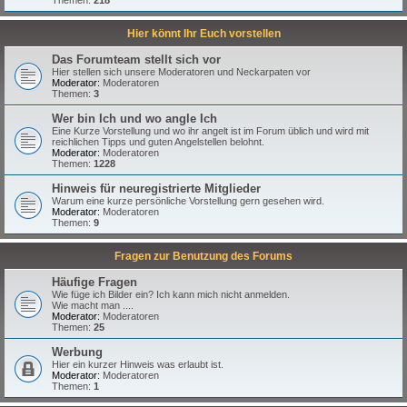
Hier könnt Ihr Euch vorstellen
Das Forumteam stellt sich vor
Hier stellen sich unsere Moderatoren und Neckarpaten vor
Moderator:
Moderatoren
Themen:
3
Wer bin Ich und wo angle Ich
Eine Kurze Vorstellung und wo ihr angelt ist im Forum üblich und wird mit
reichlichen Tipps und guten Angelstellen belohnt.
Moderator:
Moderatoren
Themen:
1228
Hinweis für neuregistrierte Mitglieder
Warum eine kurze persönliche Vorstellung gern gesehen wird.
Moderator:
Moderatoren
Themen:
9
Fragen zur Benutzung des Forums
Häufige Fragen
Wie füge ich Bilder ein? Ich kann mich nicht anmelden.
Wie macht man ....
Moderator:
Moderatoren
Themen:
25
Werbung
Hier ein kurzer Hinweis was erlaubt ist.
Moderator:
Moderatoren
Themen:
1