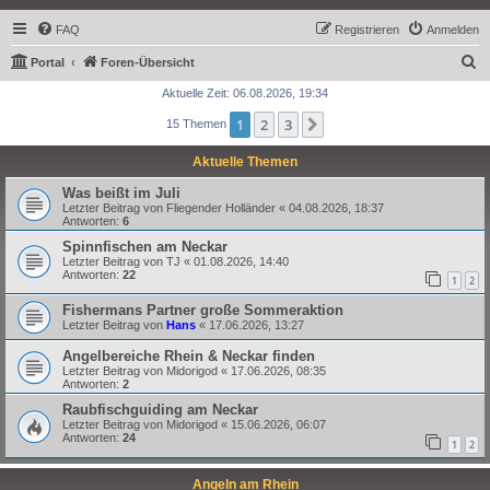
FAQ
Registrieren
Anmelden
S
Portal
Foren-Übersicht
u
Aktuelle Zeit: 06.08.2026, 19:34
c
1
2
3
Nächste
15 Themen
h
Aktuelle Themen
e
Was beißt im Juli
Letzter Beitrag von
Fliegender Holländer
«
04.08.2026, 18:37
Antworten:
6
Spinnfischen am Neckar
Letzter Beitrag von
TJ
«
01.08.2026, 14:40
Antworten:
22
1
2
Fishermans Partner große Sommeraktion
Letzter Beitrag von
Hans
«
17.06.2026, 13:27
Angelbereiche Rhein & Neckar finden
Letzter Beitrag von
Midorigod
«
17.06.2026, 08:35
Antworten:
2
Raubfischguiding am Neckar
Letzter Beitrag von
Midorigod
«
15.06.2026, 06:07
Antworten:
24
1
2
Angeln am Rhein