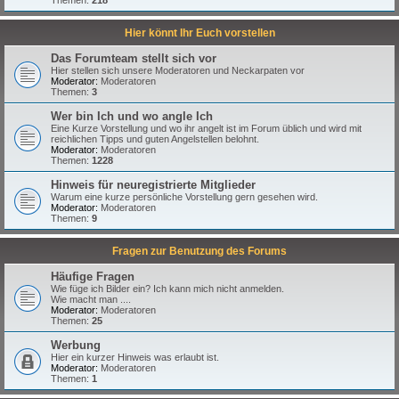
Hier könnt Ihr Euch vorstellen
Das Forumteam stellt sich vor
Hier stellen sich unsere Moderatoren und Neckarpaten vor
Moderator:
Moderatoren
Themen:
3
Wer bin Ich und wo angle Ich
Eine Kurze Vorstellung und wo ihr angelt ist im Forum üblich und wird mit
reichlichen Tipps und guten Angelstellen belohnt.
Moderator:
Moderatoren
Themen:
1228
Hinweis für neuregistrierte Mitglieder
Warum eine kurze persönliche Vorstellung gern gesehen wird.
Moderator:
Moderatoren
Themen:
9
Fragen zur Benutzung des Forums
Häufige Fragen
Wie füge ich Bilder ein? Ich kann mich nicht anmelden.
Wie macht man ....
Moderator:
Moderatoren
Themen:
25
Werbung
Hier ein kurzer Hinweis was erlaubt ist.
Moderator:
Moderatoren
Themen:
1