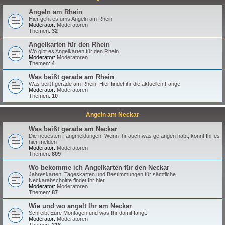
Angeln am Rhein
Hier geht es ums Angeln am Rhein
Moderator:
Moderatoren
Themen:
32
Angelkarten für den Rhein
Wo gibt es Angelkarten für den Rhein
Moderator:
Moderatoren
Themen:
4
Was beißt gerade am Rhein
Was beißt gerade am Rhein. Hier findet ihr die aktuellen Fänge
Moderator:
Moderatoren
Themen:
10
Angeln am Neckar
Was beißt gerade am Neckar
Die neuesten Fangmeldungen. Wenn Ihr auch was gefangen habt, könnt Ihr es
hier melden
Moderator:
Moderatoren
Themen:
809
Wo bekomme ich Angelkarten für den Neckar
Jahreskarten, Tageskarten und Bestimmungen für sämtliche
Neckarabschnitte findet Ihr hier
Moderator:
Moderatoren
Themen:
87
Wie und wo angelt Ihr am Neckar
Schreibt Eure Montagen und was Ihr damit fangt.
Moderator:
Moderatoren
Themen:
218