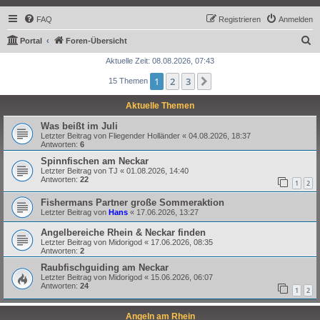
FAQ
Registrieren
Anmelden
S
Portal
Foren-Übersicht
u
Aktuelle Zeit: 08.08.2026, 07:43
c
1
2
3
Nächste
15 Themen
h
Aktuelle Themen
e
Was beißt im Juli
Letzter Beitrag von
Fliegender Holländer
«
04.08.2026, 18:37
Antworten:
6
Spinnfischen am Neckar
Letzter Beitrag von
TJ
«
01.08.2026, 14:40
Antworten:
22
1
2
Fishermans Partner große Sommeraktion
Letzter Beitrag von
Hans
«
17.06.2026, 13:27
Angelbereiche Rhein & Neckar finden
Letzter Beitrag von
Midorigod
«
17.06.2026, 08:35
Antworten:
2
Raubfischguiding am Neckar
Letzter Beitrag von
Midorigod
«
15.06.2026, 06:07
Antworten:
24
1
2
Angeln am Rhein