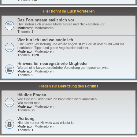
Hier könnt Ihr Euch vorstellen
Das Forumteam stellt sich vor
Hier stellen sich unsere Moderatoren und Neckarpaten vor
Moderator:
Moderatoren
Themen:
3
Wer bin Ich und wo angle Ich
Eine Kurze Vorstellung und wo ihr angelt ist im Forum üblich und wird mit
reichlichen Tipps und guten Angelstellen belohnt.
Moderator:
Moderatoren
Themen:
1228
Hinweis für neuregistrierte Mitglieder
Warum eine kurze persönliche Vorstellung gern gesehen wird.
Moderator:
Moderatoren
Themen:
9
Fragen zur Benutzung des Forums
Häufige Fragen
Wie füge ich Bilder ein? Ich kann mich nicht anmelden.
Wie macht man ....
Moderator:
Moderatoren
Themen:
25
Werbung
Hier ein kurzer Hinweis was erlaubt ist.
Moderator:
Moderatoren
Themen:
1