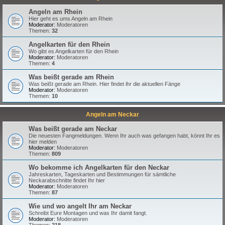
Angeln am Rhein
Hier geht es ums Angeln am Rhein
Moderator:
Moderatoren
Themen:
32
Angelkarten für den Rhein
Wo gibt es Angelkarten für den Rhein
Moderator:
Moderatoren
Themen:
4
Was beißt gerade am Rhein
Was beißt gerade am Rhein. Hier findet ihr die aktuellen Fänge
Moderator:
Moderatoren
Themen:
10
Angeln am Neckar
Was beißt gerade am Neckar
Die neuesten Fangmeldungen. Wenn Ihr auch was gefangen habt, könnt Ihr es
hier melden
Moderator:
Moderatoren
Themen:
809
Wo bekomme ich Angelkarten für den Neckar
Jahreskarten, Tageskarten und Bestimmungen für sämtliche
Neckarabschnitte findet Ihr hier
Moderator:
Moderatoren
Themen:
87
Wie und wo angelt Ihr am Neckar
Schreibt Eure Montagen und was Ihr damit fangt.
Moderator:
Moderatoren
Themen:
218