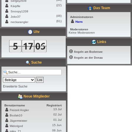
Sergej2608
(22)
Kärpfle
Das Team
Snoopy1208
(46)
Joko37
Administratoren
(61)
Hans
neckarangler
Moderatoren
Uhr
Keine Moderatoren
Links
Angeln am Bodensee
Angeln an der Donau
Suche
Erweiterte Suche
Neue Mitglieder
Benutzername
Registriert
13 Jul
Freizeit Angler
02 Jul
Bozlak10
01 Jul
Jägermeister
15 Jun
Midorigod
06 Jun
mika_71