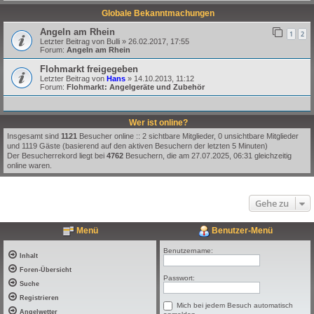
Globale Bekanntmachungen
Angeln am Rhein
1
2
Letzter Beitrag von
Bulli
»
26.02.2017, 17:55
Forum:
Angeln am Rhein
Flohmarkt freigegeben
Letzter Beitrag von
Hans
»
14.10.2013, 11:12
Forum:
Flohmarkt: Angelgeräte und Zubehör
Wer ist online?
Insgesamt sind
1121
Besucher online :: 2 sichtbare Mitglieder, 0 unsichtbare Mitglieder
und 1119 Gäste (basierend auf den aktiven Besuchern der letzten 5 Minuten)
Der Besucherrekord liegt bei
4762
Besuchern, die am 27.07.2025, 06:31 gleichzeitig
online waren.
Gehe zu
Menü
Benutzer-Menü
Benutzername:
Inhalt
Foren-Übersicht
Passwort:
Suche
Registrieren
Mich bei jedem Besuch automatisch
Angelwetter