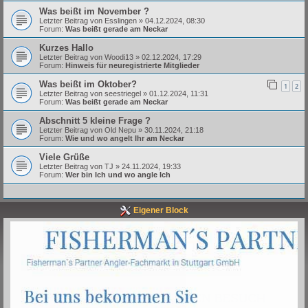
Was beißt im November ?
Letzter Beitrag von
Esslingen
»
04.12.2024, 08:30
Forum:
Was beißt gerade am Neckar
Kurzes Hallo
Letzter Beitrag von
Woodi13
»
02.12.2024, 17:29
Forum:
Hinweis für neuregistrierte Mitglieder
Was beißt im Oktober?
1
2
Letzter Beitrag von
seestriegel
»
01.12.2024, 11:31
Forum:
Was beißt gerade am Neckar
Abschnitt 5 kleine Frage ?
Letzter Beitrag von
Old Nepu
»
30.11.2024, 21:18
Forum:
Wie und wo angelt Ihr am Neckar
Viele Grüße
Letzter Beitrag von
TJ
»
24.11.2024, 19:33
Forum:
Wer bin Ich und wo angle Ich
Eigener Block