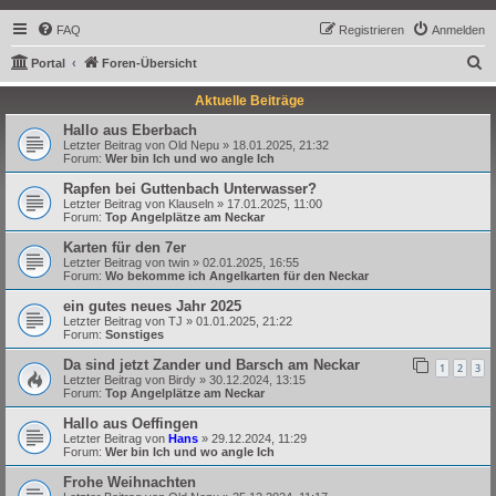
FAQ
Registrieren
Anmelden
S
Portal
Foren-Übersicht
u
Aktuelle Beiträge
c
Hallo aus Eberbach
h
Letzter Beitrag von
Old Nepu
»
18.01.2025, 21:32
Forum:
Wer bin Ich und wo angle Ich
e
Rapfen bei Guttenbach Unterwasser?
Letzter Beitrag von
Klauseln
»
17.01.2025, 11:00
Forum:
Top Angelplätze am Neckar
Karten für den 7er
Letzter Beitrag von
twin
»
02.01.2025, 16:55
Forum:
Wo bekomme ich Angelkarten für den Neckar
ein gutes neues Jahr 2025
Letzter Beitrag von
TJ
»
01.01.2025, 21:22
Forum:
Sonstiges
Da sind jetzt Zander und Barsch am Neckar
1
2
3
Letzter Beitrag von
Birdy
»
30.12.2024, 13:15
Forum:
Top Angelplätze am Neckar
Hallo aus Oeffingen
Letzter Beitrag von
Hans
»
29.12.2024, 11:29
Forum:
Wer bin Ich und wo angle Ich
Frohe Weihnachten