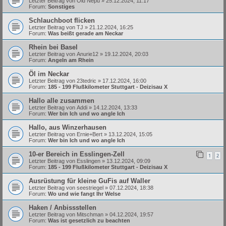
Letzter Beitrag von
Old Nepu
»
25.12.2024, 11:17
Forum:
Sonstiges
Schlauchboot flicken
Letzter Beitrag von
TJ
»
21.12.2024, 16:25
Forum:
Was beißt gerade am Neckar
Rhein bei Basel
Letzter Beitrag von
Anurie12
»
19.12.2024, 20:03
Forum:
Angeln am Rhein
Öl im Neckar
Letzter Beitrag von
23tedric
»
17.12.2024, 16:00
Forum:
185 - 199 Flußkilometer Stuttgart - Deizisau X
Hallo alle zusammen
Letzter Beitrag von
Addi
»
14.12.2024, 13:33
Forum:
Wer bin Ich und wo angle Ich
Hallo, aus Winzerhausen
Letzter Beitrag von
Ernie+Bert
»
13.12.2024, 15:05
Forum:
Wer bin Ich und wo angle Ich
10-er Bereich in Esslingen-Zell
1
2
Letzter Beitrag von
Esslingen
»
13.12.2024, 09:09
Forum:
185 - 199 Flußkilometer Stuttgart - Deizisau X
Ausrüstung für kleine GuFis auf Waller
Letzter Beitrag von
seestriegel
»
07.12.2024, 18:38
Forum:
Wo und wie fangt Ihr Welse
Haken / Anbissstellen
Letzter Beitrag von
Mitschman
»
04.12.2024, 19:57
Forum:
Was ist gesetzlich zu beachten