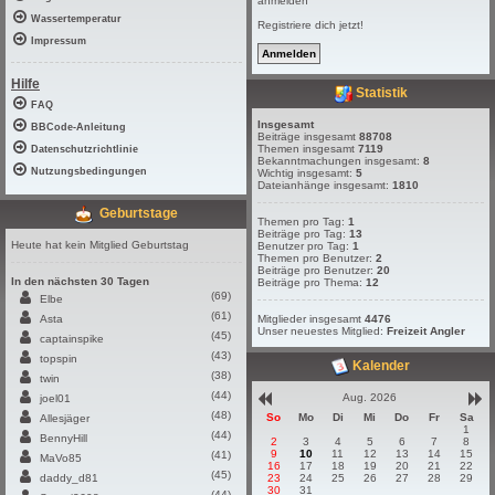
anmelden
Wassertemperatur
Registriere dich jetzt!
Impressum
Hilfe
Statistik
FAQ
Insgesamt
BBCode-Anleitung
Beiträge insgesamt
88708
Themen insgesamt
7119
Datenschutzrichtlinie
Bekanntmachungen insgesamt:
8
Nutzungsbedingungen
Wichtig insgesamt:
5
Dateianhänge insgesamt:
1810
Geburtstage
Themen pro Tag:
1
Beiträge pro Tag:
13
Heute hat kein Mitglied Geburtstag
Benutzer pro Tag:
1
Themen pro Benutzer:
2
Beiträge pro Benutzer:
20
In den nächsten 30 Tagen
Beiträge pro Thema:
12
(69)
Elbe
(61)
Asta
Mitglieder insgesamt
4476
Unser neuestes Mitglied:
Freizeit Angler
(45)
captainspike
(43)
topspin
Kalender
(38)
twin
(44)
Aug. 2026
joel01
(48)
So
Mo
Di
Mi
Do
Fr
Sa
Allesjäger
1
(44)
BennyHill
2
3
4
5
6
7
8
9
10
11
12
13
14
15
(41)
MaVo85
16
17
18
19
20
21
22
(45)
daddy_d81
23
24
25
26
27
28
29
30
31
(44)