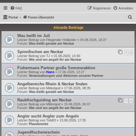
FAQ
Registrieren
Anmelden
S
Portal
Foren-Übersicht
u
Aktuelle Beiträge
c
Was beißt im Juli
h
Letzter Beitrag von
Fliegender Holländer
»
04.08.2026, 18:37
Forum:
Was beißt gerade am Neckar
e
Spinnfischen am Neckar
1
2
Letzter Beitrag von
TJ
»
01.08.2026, 14:40
Forum:
Wie und wo angelt Ihr am Neckar
Fishermans Partner große Sommeraktion
Letzter Beitrag von
Hans
»
17.06.2026, 13:27
Forum:
Veranstaltungen und Aktionen unserer Partner
Angelbereiche Rhein & Neckar finden
Letzter Beitrag von
Midorigod
»
17.06.2026, 08:35
Forum:
Was beißt gerade am Neckar
Raubfischguiding am Neckar
1
2
Letzter Beitrag von
Midorigod
»
15.06.2026, 06:07
Forum:
Wie und wo angelt Ihr am Neckar
Angler sucht Angler zum Angeln
Letzter Beitrag von
Tobi83
»
13.06.2026, 17:35
Forum:
Plauderecke
Jugendfischereischein