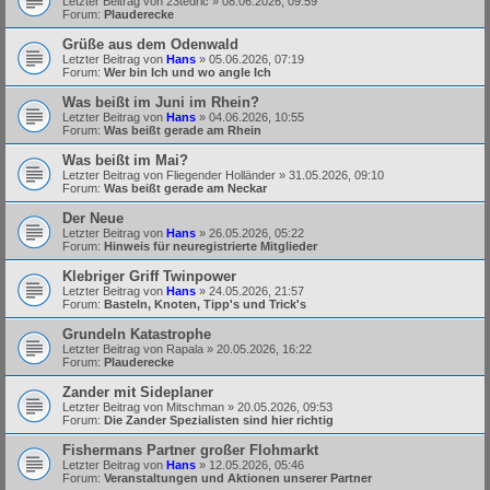
Letzter Beitrag von
23tedric
»
08.06.2026, 09:59
Forum:
Plauderecke
Grüße aus dem Odenwald
Letzter Beitrag von
Hans
»
05.06.2026, 07:19
Forum:
Wer bin Ich und wo angle Ich
Was beißt im Juni im Rhein?
Letzter Beitrag von
Hans
»
04.06.2026, 10:55
Forum:
Was beißt gerade am Rhein
Was beißt im Mai?
Letzter Beitrag von
Fliegender Holländer
»
31.05.2026, 09:10
Forum:
Was beißt gerade am Neckar
Der Neue
Letzter Beitrag von
Hans
»
26.05.2026, 05:22
Forum:
Hinweis für neuregistrierte Mitglieder
Klebriger Griff Twinpower
Letzter Beitrag von
Hans
»
24.05.2026, 21:57
Forum:
Basteln, Knoten, Tipp's und Trick's
Grundeln Katastrophe
Letzter Beitrag von
Rapala
»
20.05.2026, 16:22
Forum:
Plauderecke
Zander mit Sideplaner
Letzter Beitrag von
Mitschman
»
20.05.2026, 09:53
Forum:
Die Zander Spezialisten sind hier richtig
Fishermans Partner großer Flohmarkt
Letzter Beitrag von
Hans
»
12.05.2026, 05:46
Forum:
Veranstaltungen und Aktionen unserer Partner