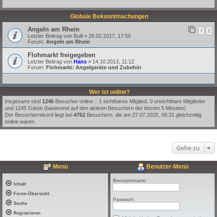
Globale Bekanntmachungen
Angeln am Rhein
1
2
Letzter Beitrag von
Bulli
»
26.02.2017, 17:55
Forum:
Angeln am Rhein
Flohmarkt freigegeben
Letzter Beitrag von
Hans
»
14.10.2013, 11:12
Forum:
Flohmarkt: Angelgeräte und Zubehör
Wer ist online?
Insgesamt sind
1246
Besucher online :: 1 sichtbares Mitglied, 0 unsichtbare Mitglieder
und 1245 Gäste (basierend auf den aktiven Besuchern der letzten 5 Minuten)
Der Besucherrekord liegt bei
4762
Besuchern, die am 27.07.2025, 06:31 gleichzeitig
online waren.
Gehe zu
Menü
Benutzer-Menü
Benutzername:
Inhalt
Foren-Übersicht
Passwort:
Suche
Registrieren