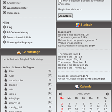
Mich bei jedem Besuch automatisch
Angelwetter
anmelden
Wassertemperatur
Registriere dich jetzt!
Impressum
Hilfe
Statistik
FAQ
Insgesamt
BBCode-Anleitung
Beiträge insgesamt
88708
Themen insgesamt
7119
Datenschutzrichtlinie
Bekanntmachungen insgesamt:
8
Nutzungsbedingungen
Wichtig insgesamt:
5
Dateianhänge insgesamt:
1810
Geburtstage
Themen pro Tag:
1
Beiträge pro Tag:
13
Heute hat kein Mitglied Geburtstag
Benutzer pro Tag:
1
Themen pro Benutzer:
2
Beiträge pro Benutzer:
20
In den nächsten 30 Tagen
Beiträge pro Thema:
12
(69)
Elbe
(61)
Asta
Mitglieder insgesamt
4476
Unser neuestes Mitglied:
Freizeit Angler
(45)
captainspike
(43)
topspin
Kalender
(38)
twin
(44)
Aug. 2026
joel01
(48)
So
Mo
Di
Mi
Do
Fr
Sa
Allesjäger
1
(44)
BennyHill
2
3
4
5
6
7
8
9
10
11
12
13
14
15
(45)
daddy_d81
16
17
18
19
20
21
22
(44)
Sergej2608
23
24
25
26
27
28
29