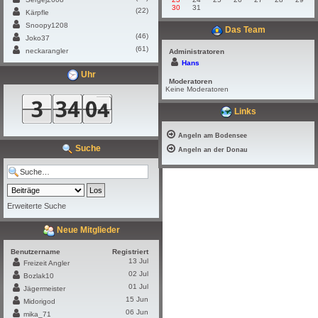
30
31
(22)
Kärpfle
Snoopy1208
Das Team
(46)
Joko37
(61)
neckarangler
Administratoren
Hans
Uhr
Moderatoren
Keine Moderatoren
Links
Angeln am Bodensee
Suche
Angeln an der Donau
Erweiterte Suche
Neue Mitglieder
Benutzername
Registriert
13 Jul
Freizeit Angler
02 Jul
Bozlak10
01 Jul
Jägermeister
15 Jun
Midorigod
06 Jun
mika_71