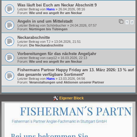
Was läuft bei Euch am Neckar Abschnitt 9
Letzter Beitrag von
Hans
»
26.04.2026, 08:16
Forum:
Wie und wo angelt Ihr am Neckar
Angeln in und um Mittelstadt
1
2
Letzter Beitrag von
Schönbucher
»
24.04.2026, 07:57
Forum:
Nürtingen bis Tübingen
Neckarabschnitte
Letzter Beitrag von
TJ
»
13.04.2026, 21:51
Forum:
Die Neckarabschnitte
Vorbereitungen für das nächste Angeljahr
Letzter Beitrag von
carp12
»
16.03.2026, 22:13
Forum:
Wie und wo angelt Ihr am Neckar
Fishermans Partner Happy Friday am 13. März 2026: 13 % auf
das gesamte verfügbare Sortiment*
Letzter Beitrag von
Hans
»
13.03.2026, 04:56
Forum:
Veranstaltungen und Aktionen unserer Partner
Eigener Block