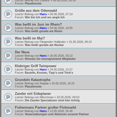
Letzter Beitrag von
23tedric
»
08.06.2026, 09:59
Forum:
Plauderecke
Grüße aus dem Odenwald
Letzter Beitrag von
Hans
»
05.06.2026, 07:19
Forum:
Wer bin Ich und wo angle Ich
Was beißt im Juni im Rhein?
Letzter Beitrag von
Hans
»
04.06.2026, 10:55
Forum:
Was beißt gerade am Rhein
Was beißt im Mai?
Letzter Beitrag von
Fliegender Holländer
»
31.05.2026, 09:10
Forum:
Was beißt gerade am Neckar
Der Neue
Letzter Beitrag von
Hans
»
26.05.2026, 05:22
Forum:
Hinweis für neuregistrierte Mitglieder
Klebriger Griff Twinpower
Letzter Beitrag von
Hans
»
24.05.2026, 21:57
Forum:
Basteln, Knoten, Tipp's und Trick's
Grundeln Katastrophe
Letzter Beitrag von
Rapala
»
20.05.2026, 16:22
Forum:
Plauderecke
Zander mit Sideplaner
Letzter Beitrag von
Mitschman
»
20.05.2026, 09:53
Forum:
Die Zander Spezialisten sind hier richtig
Fishermans Partner großer Flohmarkt
Letzter Beitrag von
Hans
»
12.05.2026, 05:46
Forum:
Veranstaltungen und Aktionen unserer Partner