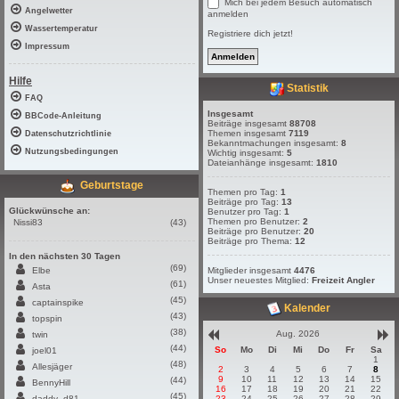
Mich bei jedem Besuch automatisch
Angelwetter
anmelden
Wassertemperatur
Registriere dich jetzt!
Impressum
Hilfe
Statistik
FAQ
Insgesamt
BBCode-Anleitung
Beiträge insgesamt
88708
Themen insgesamt
7119
Datenschutzrichtlinie
Bekanntmachungen insgesamt:
8
Nutzungsbedingungen
Wichtig insgesamt:
5
Dateianhänge insgesamt:
1810
Geburtstage
Themen pro Tag:
1
Beiträge pro Tag:
13
Glückwünsche an:
Benutzer pro Tag:
1
Themen pro Benutzer:
2
Nissi83
(43)
Beiträge pro Benutzer:
20
Beiträge pro Thema:
12
In den nächsten 30 Tagen
(69)
Elbe
Mitglieder insgesamt
4476
Unser neuestes Mitglied:
Freizeit Angler
(61)
Asta
(45)
captainspike
Kalender
(43)
topspin
(38)
Aug. 2026
twin
(44)
So
Mo
Di
Mi
Do
Fr
Sa
joel01
1
(48)
Allesjäger
2
3
4
5
6
7
8
9
10
11
12
13
14
15
(44)
BennyHill
16
17
18
19
20
21
22
(45)
daddy_d81
23
24
25
26
27
28
29