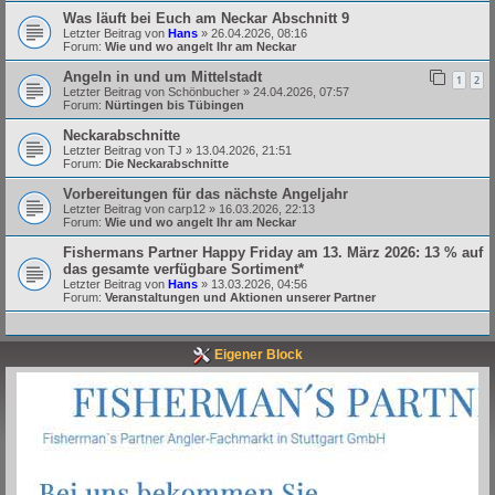
Was läuft bei Euch am Neckar Abschnitt 9
Letzter Beitrag von
Hans
»
26.04.2026, 08:16
Forum:
Wie und wo angelt Ihr am Neckar
Angeln in und um Mittelstadt
1
2
Letzter Beitrag von
Schönbucher
»
24.04.2026, 07:57
Forum:
Nürtingen bis Tübingen
Neckarabschnitte
Letzter Beitrag von
TJ
»
13.04.2026, 21:51
Forum:
Die Neckarabschnitte
Vorbereitungen für das nächste Angeljahr
Letzter Beitrag von
carp12
»
16.03.2026, 22:13
Forum:
Wie und wo angelt Ihr am Neckar
Fishermans Partner Happy Friday am 13. März 2026: 13 % auf
das gesamte verfügbare Sortiment*
Letzter Beitrag von
Hans
»
13.03.2026, 04:56
Forum:
Veranstaltungen und Aktionen unserer Partner
Eigener Block