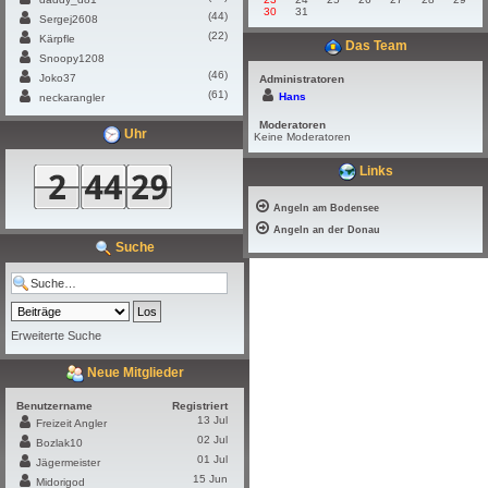
30
31
(44)
Sergej2608
(22)
Kärpfle
Das Team
Snoopy1208
(46)
Joko37
Administratoren
(61)
Hans
neckarangler
Moderatoren
Uhr
Keine Moderatoren
Links
Angeln am Bodensee
Angeln an der Donau
Suche
Erweiterte Suche
Neue Mitglieder
Benutzername
Registriert
13 Jul
Freizeit Angler
02 Jul
Bozlak10
01 Jul
Jägermeister
15 Jun
Midorigod