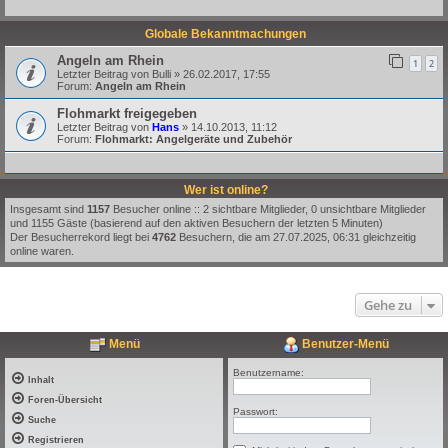
Globale Bekanntmachungen
Angeln am Rhein
1
2
Letzter Beitrag von
Bulli
»
26.02.2017, 17:55
Forum:
Angeln am Rhein
Flohmarkt freigegeben
Letzter Beitrag von
Hans
»
14.10.2013, 11:12
Forum:
Flohmarkt: Angelgeräte und Zubehör
Wer ist online?
Insgesamt sind
1157
Besucher online :: 2 sichtbare Mitglieder, 0 unsichtbare Mitglieder
und 1155 Gäste (basierend auf den aktiven Besuchern der letzten 5 Minuten)
Der Besucherrekord liegt bei
4762
Besuchern, die am 27.07.2025, 06:31 gleichzeitig
online waren.
Gehe zu
Menü
Benutzer-Menü
Benutzername:
Inhalt
Foren-Übersicht
Passwort:
Suche
Registrieren