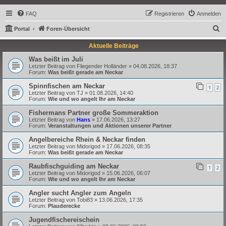
FAQ
Registrieren
Anmelden
S
Portal
Foren-Übersicht
u
Aktuelle Beiträge
c
Was beißt im Juli
h
Letzter Beitrag von
Fliegender Holländer
»
04.08.2026, 18:37
Forum:
Was beißt gerade am Neckar
e
Spinnfischen am Neckar
1
2
Letzter Beitrag von
TJ
»
01.08.2026, 14:40
Forum:
Wie und wo angelt Ihr am Neckar
Fishermans Partner große Sommeraktion
Letzter Beitrag von
Hans
»
17.06.2026, 13:27
Forum:
Veranstaltungen und Aktionen unserer Partner
Angelbereiche Rhein & Neckar finden
Letzter Beitrag von
Midorigod
»
17.06.2026, 08:35
Forum:
Was beißt gerade am Neckar
Raubfischguiding am Neckar
1
2
Letzter Beitrag von
Midorigod
»
15.06.2026, 06:07
Forum:
Wie und wo angelt Ihr am Neckar
Angler sucht Angler zum Angeln
Letzter Beitrag von
Tobi83
»
13.06.2026, 17:35
Forum:
Plauderecke
Jugendfischereischein