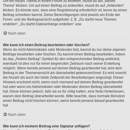
Um ein neues Thema in einem Forum zu eröffnen, musst du auf „Neues
Thema“ klicken. Um auf einen Beitrag zu antworten, musst du auf „Antworten“
klicken. Es könnte sein, dass eine Registrierung erforderlich ist, bevor du einen
Beitrag schreiben kannst. Deine Berechtigungen sind jeweils am Ende der
Foren- und der Beitragsansicht aufgelistet. Z. B. „Du darfst neue Themen
erstellen“, „Du darfst Dateianhänge erstellen“ usw.
Nach oben
Wie kann ich einen Beitrag bearbeiten oder löschen?
Wenn du nicht Administrator oder Moderator bist, kannst du nur deine eigenen
Beiträge bearbeiten oder löschen. Du kannst einen Beitrag bearbeiten, indem
du das „Ändere Beitrag“-Symbol für den entsprechenden Beitrag anklickst;
eventuell ist dies nur für einen begrenzten Zeitraum nach seiner Erstellung
möglich. Wenn bereits jemand auf deinen Beitrag geantwortet hat, wird dein
Beitrag in der Themenansicht als überarbeitet gekennzeichnet. Es wird sowohl
die Anzahl als auch der letzte Zeitpunkt der Bearbeitungen angezeigt. Dieser
Hinweis erscheint nicht, wenn noch niemand auf deinen Beitrag geantwortet
hat oder wenn ein Administrator oder Moderator deinen Beitrag überarbeitet
hat. Diese können jedoch, falls sie es für nötig halten, eine Notiz hinterlassen,
warum dein Beitrag überarbeitet wurde. Bitte beachte, dass normale Benutzer
einen Beitrag nicht löschen können, wenn bereits jemand darauf geantwortet
hat.
Nach oben
Wie kann ich meinem Beitrag eine Signatur anfügen?