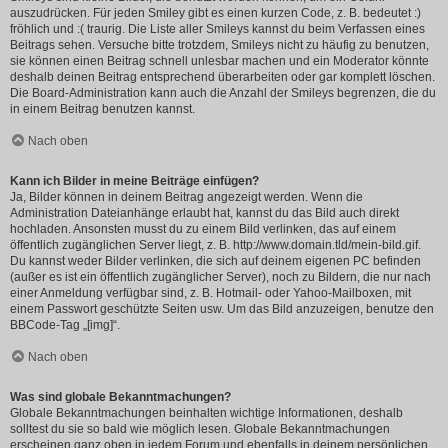
auszudrücken. Für jeden Smiley gibt es einen kurzen Code, z. B. bedeutet :)
fröhlich und :( traurig. Die Liste aller Smileys kannst du beim Verfassen eines
Beitrags sehen. Versuche bitte trotzdem, Smileys nicht zu häufig zu benutzen,
sie können einen Beitrag schnell unlesbar machen und ein Moderator könnte
deshalb deinen Beitrag entsprechend überarbeiten oder gar komplett löschen.
Die Board-Administration kann auch die Anzahl der Smileys begrenzen, die du
in einem Beitrag benutzen kannst.
Nach oben
Kann ich Bilder in meine Beiträge einfügen?
Ja, Bilder können in deinem Beitrag angezeigt werden. Wenn die
Administration Dateianhänge erlaubt hat, kannst du das Bild auch direkt
hochladen. Ansonsten musst du zu einem Bild verlinken, das auf einem
öffentlich zugänglichen Server liegt, z. B. http://www.domain.tld/mein-bild.gif.
Du kannst weder Bilder verlinken, die sich auf deinem eigenen PC befinden
(außer es ist ein öffentlich zugänglicher Server), noch zu Bildern, die nur nach
einer Anmeldung verfügbar sind, z. B. Hotmail- oder Yahoo-Mailboxen, mit
einem Passwort geschützte Seiten usw. Um das Bild anzuzeigen, benutze den
BBCode-Tag „[img]“.
Nach oben
Was sind globale Bekanntmachungen?
Globale Bekanntmachungen beinhalten wichtige Informationen, deshalb
solltest du sie so bald wie möglich lesen. Globale Bekanntmachungen
erscheinen ganz oben in jedem Forum und ebenfalls in deinem persönlichen