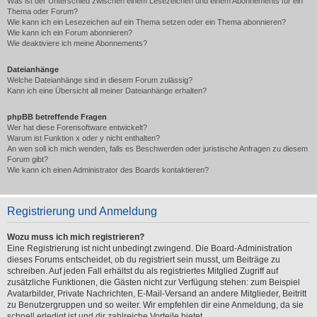
Was ist der Unterschied zwischen einem Lesezeichen und einem Abonnements für ein
Thema oder Forum?
Wie kann ich ein Lesezeichen auf ein Thema setzen oder ein Thema abonnieren?
Wie kann ich ein Forum abonnieren?
Wie deaktiviere ich meine Abonnements?
Dateianhänge
Welche Dateianhänge sind in diesem Forum zulässig?
Kann ich eine Übersicht all meiner Dateianhänge erhalten?
phpBB betreffende Fragen
Wer hat diese Forensoftware entwickelt?
Warum ist Funktion x oder y nicht enthalten?
An wen soll ich mich wenden, falls es Beschwerden oder juristische Anfragen zu diesem
Forum gibt?
Wie kann ich einen Administrator des Boards kontaktieren?
Registrierung und Anmeldung
Wozu muss ich mich registrieren?
Eine Registrierung ist nicht unbedingt zwingend. Die Board-Administration
dieses Forums entscheidet, ob du registriert sein musst, um Beiträge zu
schreiben. Auf jeden Fall erhältst du als registriertes Mitglied Zugriff auf
zusätzliche Funktionen, die Gästen nicht zur Verfügung stehen: zum Beispiel
Avatarbilder, Private Nachrichten, E-Mail-Versand an andere Mitglieder, Beitritt
zu Benutzergruppen und so weiter. Wir empfehlen dir eine Anmeldung, da sie
schnell erledigt ist und dir zahlreiche Vorteile bietet.