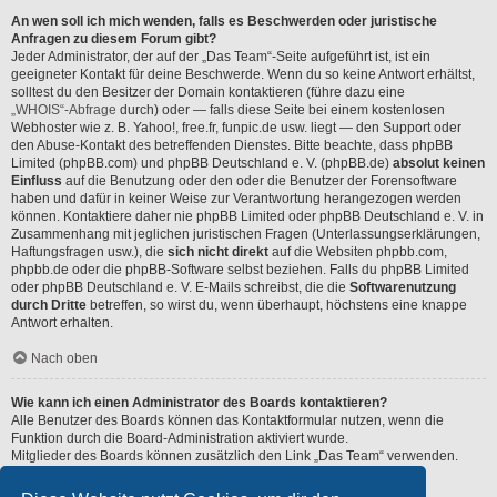
An wen soll ich mich wenden, falls es Beschwerden oder juristische
Anfragen zu diesem Forum gibt?
Jeder Administrator, der auf der „Das Team“-Seite aufgeführt ist, ist ein
geeigneter Kontakt für deine Beschwerde. Wenn du so keine Antwort erhältst,
solltest du den Besitzer der Domain kontaktieren (führe dazu eine
„WHOIS“-Abfrage
durch) oder — falls diese Seite bei einem kostenlosen
Webhoster wie z. B. Yahoo!, free.fr, funpic.de usw. liegt — den Support oder
den Abuse-Kontakt des betreffenden Dienstes. Bitte beachte, dass phpBB
Limited (phpBB.com) und phpBB Deutschland e. V. (phpBB.de)
absolut keinen
Einfluss
auf die Benutzung oder den oder die Benutzer der Forensoftware
haben und dafür in keiner Weise zur Verantwortung herangezogen werden
können. Kontaktiere daher nie phpBB Limited oder phpBB Deutschland e. V. in
Zusammenhang mit jeglichen juristischen Fragen (Unterlassungserklärungen,
Haftungsfragen usw.), die
sich nicht direkt
auf die Websiten phpbb.com,
phpbb.de oder die phpBB-Software selbst beziehen. Falls du phpBB Limited
oder phpBB Deutschland e. V. E-Mails schreibst, die die
Softwarenutzung
durch Dritte
betreffen, so wirst du, wenn überhaupt, höchstens eine knappe
Antwort erhalten.
Nach oben
Wie kann ich einen Administrator des Boards kontaktieren?
Alle Benutzer des Boards können das Kontaktformular nutzen, wenn die
Funktion durch die Board-Administration aktiviert wurde.
Mitglieder des Boards können zusätzlich den Link „Das Team“ verwenden.
Nach oben