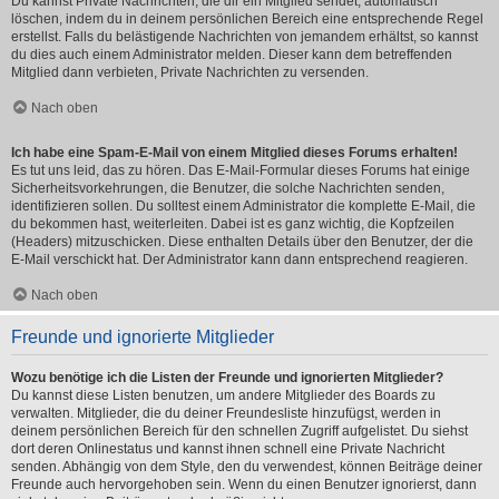
Du kannst Private Nachrichten, die dir ein Mitglied sendet, automatisch
löschen, indem du in deinem persönlichen Bereich eine entsprechende Regel
erstellst. Falls du belästigende Nachrichten von jemandem erhältst, so kannst
du dies auch einem Administrator melden. Dieser kann dem betreffenden
Mitglied dann verbieten, Private Nachrichten zu versenden.
Nach oben
Ich habe eine Spam-E-Mail von einem Mitglied dieses Forums erhalten!
Es tut uns leid, das zu hören. Das E-Mail-Formular dieses Forums hat einige
Sicherheitsvorkehrungen, die Benutzer, die solche Nachrichten senden,
identifizieren sollen. Du solltest einem Administrator die komplette E-Mail, die
du bekommen hast, weiterleiten. Dabei ist es ganz wichtig, die Kopfzeilen
(Headers) mitzuschicken. Diese enthalten Details über den Benutzer, der die
E-Mail verschickt hat. Der Administrator kann dann entsprechend reagieren.
Nach oben
Freunde und ignorierte Mitglieder
Wozu benötige ich die Listen der Freunde und ignorierten Mitglieder?
Du kannst diese Listen benutzen, um andere Mitglieder des Boards zu
verwalten. Mitglieder, die du deiner Freundesliste hinzufügst, werden in
deinem persönlichen Bereich für den schnellen Zugriff aufgelistet. Du siehst
dort deren Onlinestatus und kannst ihnen schnell eine Private Nachricht
senden. Abhängig von dem Style, den du verwendest, können Beiträge deiner
Freunde auch hervorgehoben sein. Wenn du einen Benutzer ignorierst, dann