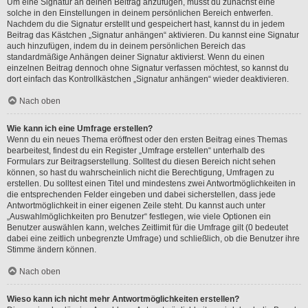
Um eine Signatur an deinen Beitrag anzufügen, musst du zunächst eine
solche in den Einstellungen in deinem persönlichen Bereich entwerfen.
Nachdem du die Signatur erstellt und gespeichert hast, kannst du in jedem
Beitrag das Kästchen „Signatur anhängen“ aktivieren. Du kannst eine Signatur
auch hinzufügen, indem du in deinem persönlichen Bereich das
standardmäßige Anhängen deiner Signatur aktivierst. Wenn du einen
einzelnen Beitrag dennoch ohne Signatur verfassen möchtest, so kannst du
dort einfach das Kontrollkästchen „Signatur anhängen“ wieder deaktivieren.
Nach oben
Wie kann ich eine Umfrage erstellen?
Wenn du ein neues Thema eröffnest oder den ersten Beitrag eines Themas
bearbeitest, findest du ein Register „Umfrage erstellen“ unterhalb des
Formulars zur Beitragserstellung. Solltest du diesen Bereich nicht sehen
können, so hast du wahrscheinlich nicht die Berechtigung, Umfragen zu
erstellen. Du solltest einen Titel und mindestens zwei Antwortmöglichkeiten in
die entsprechenden Felder eingeben und dabei sicherstellen, dass jede
Antwortmöglichkeit in einer eigenen Zeile steht. Du kannst auch unter
„Auswahlmöglichkeiten pro Benutzer“ festlegen, wie viele Optionen ein
Benutzer auswählen kann, welches Zeitlimit für die Umfrage gilt (0 bedeutet
dabei eine zeitlich unbegrenzte Umfrage) und schließlich, ob die Benutzer ihre
Stimme ändern können.
Nach oben
Wieso kann ich nicht mehr Antwortmöglichkeiten erstellen?