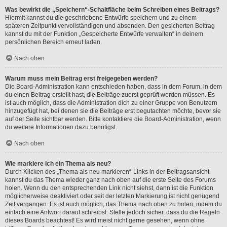
Was bewirkt die „Speichern“-Schaltfläche beim Schreiben eines Beitrags?
Hiermit kannst du die geschriebene Entwürfe speichern und zu einem
späteren Zeitpunkt vervollständigen und absenden. Den gesicherten Beitrag
kannst du mit der Funktion „Gespeicherte Entwürfe verwalten“ in deinem
persönlichen Bereich erneut laden.
Nach oben
Warum muss mein Beitrag erst freigegeben werden?
Die Board-Administration kann entschieden haben, dass in dem Forum, in dem
du einen Beitrag erstellt hast, die Beiträge zuerst geprüft werden müssen. Es
ist auch möglich, dass die Administration dich zu einer Gruppe von Benutzern
hinzugefügt hat, bei denen sie die Beiträge erst begutachten möchte, bevor sie
auf der Seite sichtbar werden. Bitte kontaktiere die Board-Administration, wenn
du weitere Informationen dazu benötigst.
Nach oben
Wie markiere ich ein Thema als neu?
Durch Klicken des „Thema als neu markieren“-Links in der Beitragsansicht
kannst du das Thema wieder ganz nach oben auf die erste Seite des Forums
holen. Wenn du den entsprechenden Link nicht siehst, dann ist die Funktion
möglicherweise deaktiviert oder seit der letzten Markierung ist nicht genügend
Zeit vergangen. Es ist auch möglich, das Thema nach oben zu holen, indem du
einfach eine Antwort darauf schreibst. Stelle jedoch sicher, dass du die Regeln
dieses Boards beachtest! Es wird meist nicht gerne gesehen, wenn ohne