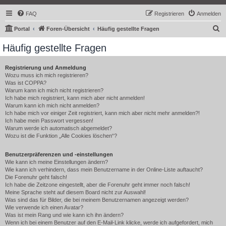
FAQ
Registrieren
Anmelden
S
Portal
Foren-Übersicht
Häufig gestellte Fragen
u
Häufig gestellte Fragen
c
h
Registrierung und Anmeldung
Wozu muss ich mich registrieren?
e
Was ist COPPA?
Warum kann ich mich nicht registrieren?
Ich habe mich registriert, kann mich aber nicht anmelden!
Warum kann ich mich nicht anmelden?
Ich habe mich vor einiger Zeit registriert, kann mich aber nicht mehr anmelden?!
Ich habe mein Passwort vergessen!
Warum werde ich automatisch abgemeldet?
Wozu ist die Funktion „Alle Cookies löschen“?
Benutzerpräferenzen und -einstellungen
Wie kann ich meine Einstellungen ändern?
Wie kann ich verhindern, dass mein Benutzername in der Online-Liste auftaucht?
Die Forenuhr geht falsch!
Ich habe die Zeitzone eingestellt, aber die Forenuhr geht immer noch falsch!
Meine Sprache steht auf diesem Board nicht zur Auswahl!
Was sind das für Bilder, die bei meinem Benutzernamen angezeigt werden?
Wie verwende ich einen Avatar?
Was ist mein Rang und wie kann ich ihn ändern?
Wenn ich bei einem Benutzer auf den E-Mail-Link klicke, werde ich aufgefordert, mich