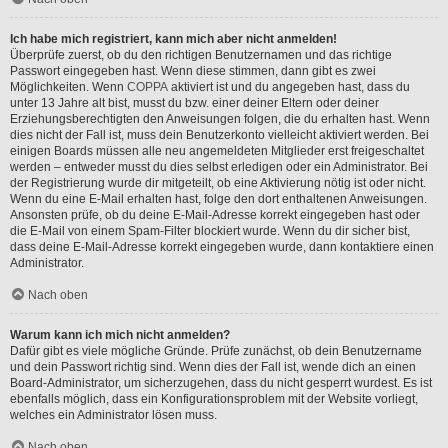
Ich habe mich registriert, kann mich aber nicht anmelden!
Überprüfe zuerst, ob du den richtigen Benutzernamen und das richtige
Passwort eingegeben hast. Wenn diese stimmen, dann gibt es zwei
Möglichkeiten. Wenn
COPPA
aktiviert ist und du angegeben hast, dass du
unter 13 Jahre alt bist, musst du bzw. einer deiner Eltern oder deiner
Erziehungsberechtigten den Anweisungen folgen, die du erhalten hast. Wenn
dies nicht der Fall ist, muss dein Benutzerkonto vielleicht aktiviert werden. Bei
einigen Boards müssen alle neu angemeldeten Mitglieder erst freigeschaltet
werden – entweder musst du dies selbst erledigen oder ein Administrator. Bei
der Registrierung wurde dir mitgeteilt, ob eine Aktivierung nötig ist oder nicht.
Wenn du eine E-Mail erhalten hast, folge den dort enthaltenen Anweisungen.
Ansonsten prüfe, ob du deine E-Mail-Adresse korrekt eingegeben hast oder
die E-Mail von einem Spam-Filter blockiert wurde. Wenn du dir sicher bist,
dass deine E-Mail-Adresse korrekt eingegeben wurde, dann kontaktiere einen
Administrator.
Nach oben
Warum kann ich mich nicht anmelden?
Dafür gibt es viele mögliche Gründe. Prüfe zunächst, ob dein Benutzername
und dein Passwort richtig sind. Wenn dies der Fall ist, wende dich an einen
Board-Administrator, um sicherzugehen, dass du nicht gesperrt wurdest. Es ist
ebenfalls möglich, dass ein Konfigurationsproblem mit der Website vorliegt,
welches ein Administrator lösen muss.
Nach oben